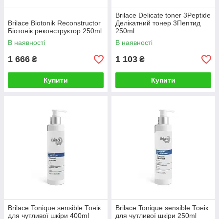
Brilace Delicate toner 3Peptide
Brilace Biotonik Reconstructor
Делікатний тонер 3Пептид
Біотонік реконструктор 250ml
250ml
В наявності
В наявності
1 666
1 103
₴
₴
Купити
Купити
Brilace Tonique sensible Тонік
Brilace Tonique sensible Тонік
для чутливої шкіри 400ml
для чутливої шкіри 250ml