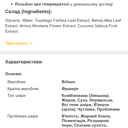
Лосьйон при гіперкератозі
у домашньому догляді
Склад (Ingredients):
Glycerin, Water, Tussilago Farfara Leaf Extract, Betula Alba Leaf
Extract, Arnica Montana Flower Extract, Cucumis Sativus Fruit
Extract.
Приховати
Характеристики
Основні
Виробник
Brilace
Країна виробник
Франція
Тип шкіри
Комбінована (Змішана),
Жирна, Суха, Нормальна,
Всі типи шкіри, В'януча
(зріла), Чутлива, Проблемна
Проблема шкіри
В'ялість, Жирний блиск,
Пігментація, Розширені
пори, Сезонна сухість,