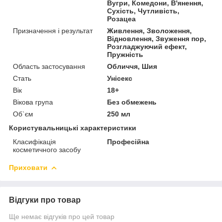
Вугри, Комедони, В'янення,
Сухість, Чутливість,
Розацеа
Призначення і результат
Живлення, Зволоження,
Відновлення, Звуження пор,
Розгладжуючий ефект,
Пружність
Область застосування
Обличчя, Шия
Стать
Унісекс
Вік
18+
Вікова група
Без обмежень
Об`єм
250 мл
Користувальницькі характеристики
Класифікація
Професійна
косметичного засобу
Приховати
Відгуки про товар
Ще немає відгуків про цей товар