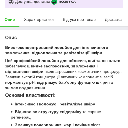
Доступна доставка
Опис
Характеристики
Відгуки про товар
Доставка
Опис
Висококонцентрований лосьйон для інтенсивного
зволоження, відновлення та ревіталізації шкіри
Цей
професійний лосьйон для обличчя, шиї та декольте
забезпечує
швидке заспокоєння, зволоження і
відновлення шкіри
після агресивних косметичних процедур.
Завдяки високій концентрації активних компонентів, засіб
нормалізує pH
,
підтримує бар’єрну функцію шкіри
та
знімає подразнення
.
Основні властивості:
Інтенсивно
зволожує
і
ревіталізує шкіру
Відновлює структуру епідермісу
та сприяє
регенерації
Зменшує почервоніння, жар і печіння
після