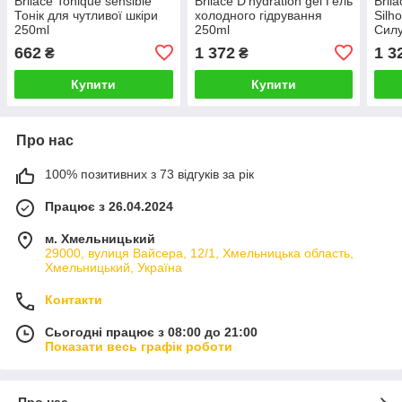
Brilace Tonique sensible
Brilace D'hydration gel Гель
Bril
Тонік для чутливої шкіри
холодного гідрування
Silh
250ml
250ml
Силу
662
1 372
1 3
₴
₴
Купити
Купити
Про нас
100% позитивних з 73 відгуків за рік
Працює з 26.04.2024
м. Хмельницький
29000, вулиця Вайсера, 12/1, Хмельницька область,
Хмельницький, Україна
Контакти
Сьогодні працює з 08:00 до 21:00
Показати весь графік роботи
Про нас