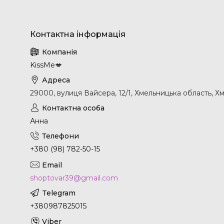
KissMe💋
29000, вулиця Вайсера, 12/1, Хмельницька область, Х
Анна
+380 (98) 782-50-15
shoptovar39@gmail.com
+380987825015