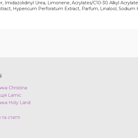
, Imidazolidinyl Urea, Limonene, Acrylates/C10-30 Alkyl Acryla
Extract, Hypericum Perforatum Extract, Parfum, Linalool, Sodium
ї
ка Christina
ція Lamic
ика Holy Land
та статті