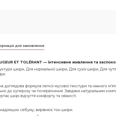
ормація для замовлення
OUGEUR ET TOLÉRANT — інтенсивне живлення та заспоко
ктури шкіри, Для нормальної шкіри, Для сухої шкіри, Для чу
іри
а доглядова формула легкої мусової текстури та ніжного м’ят
ильної до куперозу чи почервоніння. Завдяки натуральним ком
ртає шкірі відчуття комфорту та свіжості.
надлишок себуму, вирівнює тон шкіри.