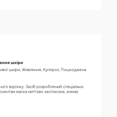
єння шкіри
тливої шкіри, Живлення, Купероз, Пошкоджена
ного відтінку. Засіб розроблений спеціально
понентам маска миттєво заспокоює, знімає