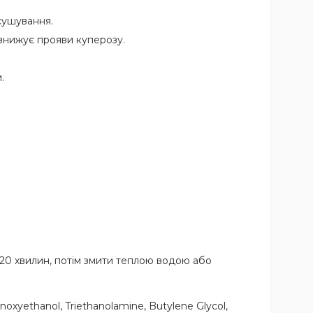
сушування.
знижує прояви куперозу.
.
20 хвилин, потім змити теплою водою або
enoxyethanol, Triethanolamine, Butylene Glycol,