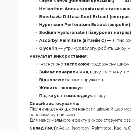
Oryza Sativa (рисовий крохмаль)
— пом’я
Helianthus Annuus (олія насіння соняш
Boerhavia Diffusa Root Extract (екстрак
Hypericum Perforatum Extract (звіробій)
Sodium Hyaluronate (гіалуронат натрію)
Ascorbyl Palmitate (вітамін C)
— антиоксид
Glycerin
— утримує вологу, робить шкіру м
Результат використання:
Інтенсивно
заспокоює
подразнену шкіру
Знімає почервоніння
, відчуття стягнутост
Відновлює
баланс і пружність
Живить
і
зволожує
Підтягує
та
омолоджує
шкіру
Спосіб застосування:
Після очищення шкіри нанести щільний шар мас
вологими рушниками.
Для максимального ефекту використовуйте разо
Склад (INCI):
Aqua, Isopropyl Palmitate, Kaolin, 