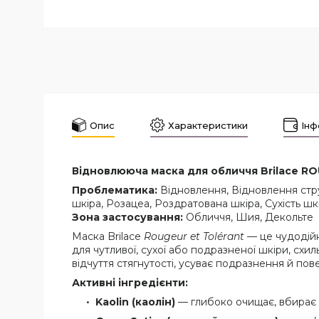
Опис
Характеристики
Інф
Відновлююча маска для обличчя Brilace R
Проблематика:
Відновлення, Відновлення стру
шкіра, Розацеа, Роздратована шкіра, Сухість шк
Зона застосування:
Обличчя, Шия, Декольте
Маска Brilace
Rougeur et Tolérant
— це чудодійн
для чутливої, сухої або подразненої шкіри, сх
відчуття стягнутості, усуває подразнення й пове
Активні інгредієнти:
Kaolin (каолін)
— глибоко очищає, вбирає 