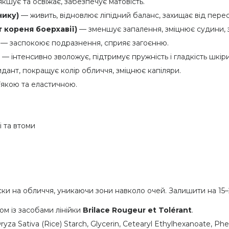
кшує та освіжає, забезпечує матовість.
нику)
— живить, відновлює ліпідний баланс, захищає від пере
т кореня боерхавії)
— зменшує запалення, зміцнює судини, 
— заспокоює подразнення, сприяє загоєнню.
— інтенсивно зволожує, підтримує пружність і гладкість шкіри
ант, покращує колір обличчя, зміцнює капіляри.
’якою та еластичною.
і та втоми
ки на обличчя, уникаючи зони навколо очей. Залишити на 15–
м із засобами лінійки
Brilace Rougeur et Tolérant
.
Oryza Sativa (Rice) Starch, Glycerin, Cetearyl Ethylhexanoate, Ph