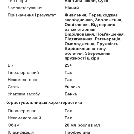
Тип шкіри
Всі типи шкіри, Суха
Час застосування
Нічний
Призначення і результат
Живлення, Перешкоджає
зневодненню, Зволоження,
Освітлення, Від перших
ознак старіння,
Відбілювання, Пом'якшення,
Підтягування, Регенерація,
Омолодження, Пружність,
Вирівнювання тону
обличчя, Збереження
пружності шкіри
Вік
25+
Гіпоалергенний
Так
Некомедогенно
Так
Стать
Унісекс
Упаковка засобу
Банка
Користувальницькі характеристики
Гіпоалергенно
Так
Некомедогенний
Так
Об'єм
20 мл розлив мл
Класифікація
Професійна