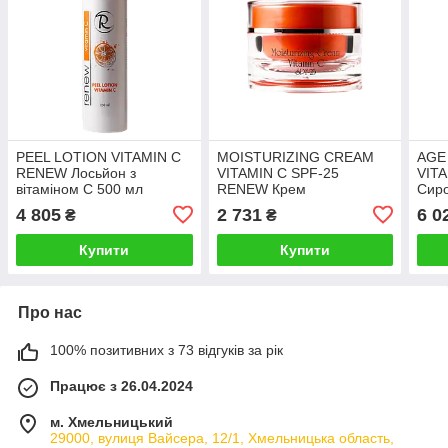
PEEL LOTION VITAMIN C
MOISTURIZING CREAM
AGE
RENEW Лосьйон з
VITAMIN C SPF-25
VIT
вітаміном С 500 мл
RENEW Крем
Сиро
антиоксидант з активним
віта
4 805
2 731
6 0
₴
₴
вітаміном С 50 мл
Купити
Купити
Про нас
100% позитивних з 73 відгуків за рік
Працює з 26.04.2024
м. Хмельницький
29000, вулиця Вайсера, 12/1, Хмельницька область,