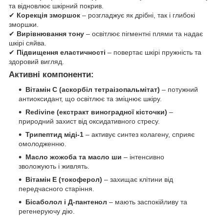
та відновлює шкірний покрив.
✔
Корекція зморшок
– розгладжує як дрібні, так і глибокі
зморшки.
✔
Вирівнювання тону
– освітлює пігментні плями та надає
шкірі сяйва.
✔
Підвищення еластичності
– повертає шкірі пружність та
здоровий вигляд.
Активні компоненти:
Вітамін С (аскорбіл тетраізопальмітат)
– потужний
антиоксидант, що освітлює та зміцнює шкіру.
Redivine (екстракт виноградної кісточки)
–
природний захист від оксидативного стресу.
Трипептид міді-1
– активує синтез колагену, сприяє
омолодженню.
Масло жожоба та масло ши
– інтенсивно
зволожують і живлять.
Вітамін Е (токоферол)
– захищає клітини від
передчасного старіння.
Бісаболол і Д-пантенол
– мають заспокійливу та
регенеруючу дію.