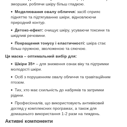
зморшки, роблячи шкіру більш гладкою.
Моделювання овалу обличчя:
засіб сприяє
підняттю та підтягуванню шкіри, відновлюючи
природний контур.
Детокс-ефект:
очищує шкіру, усуваючи токсини та
шкідливі речовини.
Покращення тонусу і еластичності:
шкіра стає
більш пружною, зволоженою та сяючою.
Ця маска – оптимальний вибір для:
Шкіри 35+
– для зниження ознак віку та підтримки
молодості шкіри.
Осіб з порушенням овалу обличчя та гравітаційним
птозом.
Тих, хто має схильність до набряків та затримки
рідини.
Професіоналів, що використовують антивіковий
догляд у комплексних програмах, а також для
домашнього використання 1-2 рази на тиждень.
Активні компоненти