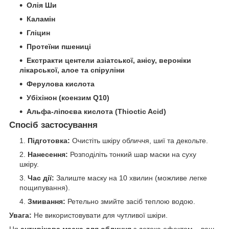
Олія Ши
Каламін
Гліцин
Протеїни пшениці
Екстракти центели азіатської, анісу, вероніки
лікарської, алое та спіруліни
Ферулова кислота
Убіхінон (коензим Q10)
Альфа-ліпоєва кислота (Thioctic Acid)
Спосіб застосування
Підготовка:
Очистіть шкіру обличчя, шиї та декольте.
Нанесення:
Розподіліть тонкий шар маски на суху
шкіру.
Час дії:
Залиште маску на 10 хвилин (можливе легке
пощипування).
Змивання:
Ретельно змийте засіб теплою водою.
Увага:
Не використовувати для чутливої шкіри.
Ця
антивікова маска для обличчя
з детокс-ефектом – ваш