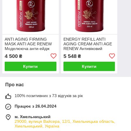
ANTI AGING FIRMING
ENERGY REFILL ANTI
MASK ANTI AGE RENEW
AGING CREAM ANTI AGE
Моделююча анти-ейдж
RENEW Антивіковий
маска 250 мл
живильний крем-
4 500
5 548
₴
₴
енергетик 250 мл
Купити
Купити
Про нас
100% позитивних з 73 відгуків за рік
Працює з 26.04.2024
м. Хмельницький
29000, вулиця Вайсера, 12/1, Хмельницька область,
Хмельницький, Україна