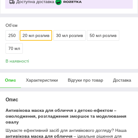
Доступна доставка
Об'єм
250
20 мл розлив
30 мл розлив
50 мл розлив
70 мл
В наявності
Опис
Характеристики
Відгуки про товар
Доставка
Опис
Антивікова маска для обличчя з детокс-ефектом –
омолодження, розгладження зморшок та моделювання
овалу
Шукаєте ефективний засіб для антивікового догляду? Наша
антивікова маска для обличчя
– ідеальне рішення для