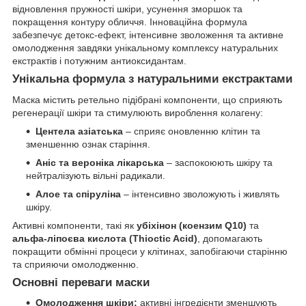
відновлення пружності шкіри, усунення зморшок та
покращення контуру обличчя. Інноваційна формула
забезпечує детокс-ефект, інтенсивне зволоження та активне
омолодження завдяки унікальному комплексу натуральних
екстрактів і потужним антиоксидантам.
Унікальна формула з натуральними екстрактами
Маска містить ретельно підібрані компоненти, що сприяють
регенерації шкіри та стимулюють вироблення колагену:
Центела азіатська
– сприяє оновленню клітин та
зменшенню ознак старіння.
Аніс та вероніка лікарська
– заспокоюють шкіру та
нейтралізують вільні радикали.
Алое та спіруліна
– інтенсивно зволожують і живлять
шкіру.
Активні компоненти, такі як
убіхінон (коензим Q10)
та
альфа-ліпоєва кислота (Thioctic Acid)
, допомагають
покращити обмінні процеси у клітинах, запобігаючи старінню
та сприяючи омолодженню.
Основні переваги маски
Омолодження шкіри:
активні інгредієнти зменшують