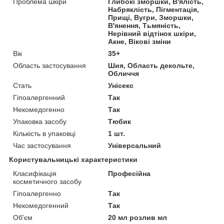
Проблема шкіри
Глибокі зморшки, В'ялість,
Набряклість, Пігментація,
Прищі, Вугри, Зморшки,
В'янення, Тьмяність,
Нерівний відтінок шкіри,
Акне, Вікові зміни
Вік
35+
Область застосування
Шия, Область декольте,
Обличчя
Стать
Унісекс
Гіпоалергенний
Так
Некомедогенно
Так
Упаковка засобу
Тюбик
Кількість в упаковці
1 шт.
Час застосування
Універсальний
Користувальницькі характеристики
Класифікація
Професійна
косметичного засобу
Гіпоалергенно
Так
Некомедогенний
Так
Об'єм
20 мл розлив мл