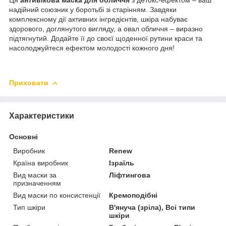
надійний союзник у боротьбі зі старінням. Завдяки
комплексному дії активних інгредієнтів, шкіра набуває
здорового, доглянутого вигляду, а овал обличчя – виразно
підтягнутий. Додайте її до своєї щоденної рутини краси та
насолоджуйтеся ефектом молодості кожного дня!
Приховати
Характеристики
Основні
Виробник
Renew
Країна виробник
Ізраїль
Вид маски за
Ліфтингова
призначенням
Вид маски по консистенції
Кремоподібні
Тип шкіри
В'януча (зріла), Всі типи
шкіри