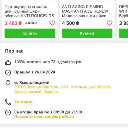
Протикуперозна маска
ANTI AGING FIRMING
DEP
для чутливої ​​шкіри
MASK ANTI AGE RENEW
WHI
обличчя ANTI ROUGEURS
Моделююча анти-ейдж
Відб
MASK BIO PHYTO
маска 250 мл
мл
3 483
4 500
3 8
₴
₴
3 870 ₴
CHRISTINA (крок 6с) 250
мл
Купити
Купити
Про нас
100% позитивних з 73 відгуків за рік
Працює з 26.04.2024
м. Хмельницький
29000, вулиця Вайсера, 12/1, Хмельницька область,
Хмельницький, Україна
Контакти
Сьогодні працює з 08:00 до 21:00
Показати весь графік роботи