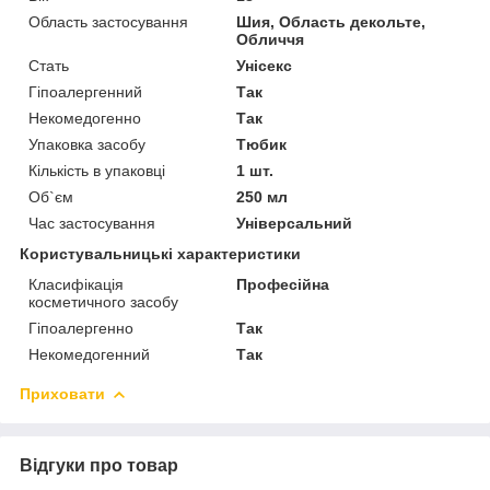
Область застосування
Шия, Область декольте,
Обличчя
Стать
Унісекс
Гіпоалергенний
Так
Некомедогенно
Так
Упаковка засобу
Тюбик
Кількість в упаковці
1 шт.
Об`єм
250 мл
Час застосування
Універсальний
Користувальницькі характеристики
Класифікація
Професійна
косметичного засобу
Гіпоалергенно
Так
Некомедогенний
Так
Приховати
Відгуки про товар