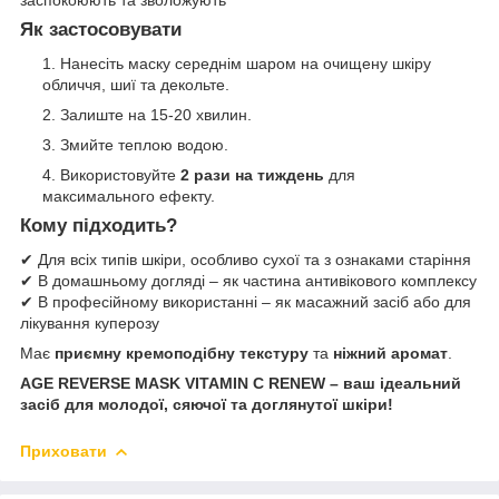
заспокоюють та зволожують
Як застосовувати
Нанесіть маску середнім шаром на очищену шкіру
обличчя, шиї та декольте.
Залиште на 15-20 хвилин.
Змийте теплою водою.
Використовуйте
2 рази на тиждень
для
максимального ефекту.
Кому підходить?
✔ Для всіх типів шкіри, особливо сухої та з ознаками старіння
✔ В домашньому догляді – як частина антивікового комплексу
✔ В професійному використанні – як масажний засіб або для
лікування куперозу
Має
приємну кремоподібну текстуру
та
ніжний аромат
.
AGE REVERSE MASK VITAMIN C RENEW – ваш ідеальний
засіб для молодої, сяючої та доглянутої шкіри!
Приховати