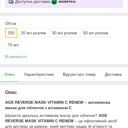
Доступна доставка
Об'єм
250
20 мл розлив
30 мл розлив
50 мл розлив
70 мл
В наявності
Опис
Характеристики
Відгуки про товар
Доставка
Опис
AGE REVERSE MASK VITAMIN C RENEW – антивікова
маска для обличчя з вітаміном С
Шукаєте ідеальну антивікову маску для обличчя?
AGE
REVERSE MASK VITAMIN C RENEW
– це ефективний засіб
для догляду за шкірою, який миттєво надає їй м’якості та