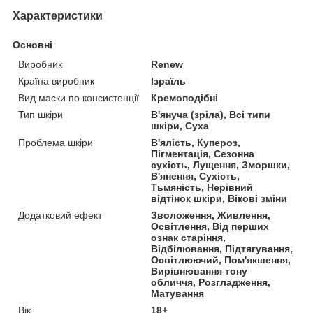
Характеристики
Основні
Виробник
Renew
Країна виробник
Ізраїль
Вид маски по консистенції
Кремоподібні
Тип шкіри
В'януча (зріла), Всі типи
шкіри, Суха
Проблема шкіри
В'ялість, Купероз,
Пігментація, Сезонна
сухість, Лущення, Зморшки,
В'янення, Сухість,
Тьмяність, Нерівний
відтінок шкіри, Вікові зміни
Додатковий ефект
Зволоження, Живлення,
Освітлення, Від перших
ознак старіння,
Відбілювання, Підтягування,
Освітлюючий, Пом'якшення,
Вирівнювання тону
обличчя, Розгладження,
Матування
Вік
18+