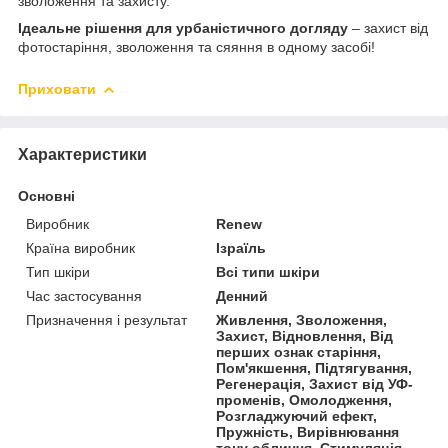
зволоження та захисту.
Ідеальне рішення для урбаністичного догляду
– захист від
фотостаріння, зволоження та сяяння в одному засобі!
Приховати
Характеристики
Основні
Виробник
Renew
Країна виробник
Ізраїль
Тип шкіри
Всі типи шкіри
Час застосування
Денний
Призначення і результат
Живлення, Зволоження,
Захист, Відновлення, Від
перших ознак старіння,
Пом'якшення, Підтягування,
Регенерація, Захист від УФ-
променів, Омолодження,
Розгладжуючий ефект,
Пружність, Вирівнювання
тону обличчя, Стимуляція