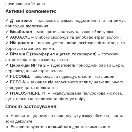
починаючи з 18 років.
Активні компоненти:
✔
Д-пантенол
– заспокоює, знімає подразнення та підтримує
природне зволоження.
✔
Бісаболол
– має протизапальну та заспокійливу дію.
✔
AQUAXYL
– глибоко зволожує та запобігає втраті вологи.
✔
Ніацинамід
– покращує тон шкіри, освітлює пігментацію та
бореться із запаленнями.
✔
Вітамін Е (токоферил ацетат, токоферол)
– потужний
антиоксидант для захисту клітин.
✔
Цераміди NP та 2
– відновлюють природний бар’єр шкіри,
перешкоджаючи втраті вологи.
✔
FUCOGEL
– зволожує та підвищує еластичність шкіри.
✔
ECTOIN
– захищає від агресивного впливу навколишнього
середовища та полютантів.
✔
HYALUSPHERE PF
– інкапсульована гіалуронова кислота,
що інтенсивно зволожує та підтягує шкіру.
Спосіб застосування:
🔹 Наносити щоранку на очищену суху шкіру обличчя, шиї та
зони декольте.
🔹 Використовувати в
денний час
для максимального