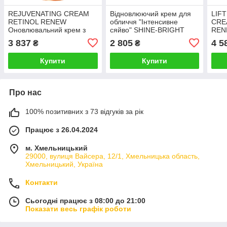
REJUVENATING CREAM
Відновлюючий крем для
LIF
RETINOL RENEW
обличчя "Інтенсивне
CRE
Оновлювальний крем з
сяйво" SHINE-BRIGHT
REN
ретинолом 50 мл
RADIANCE ENHANCER
крем
3 837
2 805
4 5
₴
₴
NUANCE CHRISTINA 50
мл
Купити
Купити
Про нас
100% позитивних з 73 відгуків за рік
Працює з 26.04.2024
м. Хмельницький
29000, вулиця Вайсера, 12/1, Хмельницька область,
Хмельницький, Україна
Контакти
Сьогодні працює з 08:00 до 21:00
Показати весь графік роботи