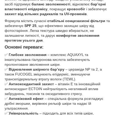
засіб підтримує
баланс зволоженості
, відновлює
бар’єрні
властивості епідермісу
, покращує
кровообіг
і забезпечує
захист від вільних радикалів та UV-променів
.
Формула містить сучасні
стабільні сонцезахисні фільтри
та
забезпечує
SPF 25
, що ефективно захищає шкіру від
фотостаріння. Легка текстура швидко вбирається, не
залишаючи липкості, та дарує
комфортне зволоження
протягом усього дня
.
Основні переваги:
✅
Глибоке зволоження
– комплекс AQUAXYL та
інкапсульована гіалуронова кислота забезпечують
пролонговане зволоження шкіри.
✅
Відновлення шкірного бар’єру
– цераміди NP та 2, а
також FUCOGEL зміцнюють епідерміс, зменшуючи
трансепідермальну втрату вологи (TEWL).
✅
Антиоксидантний захист
– вітамін Е та інноваційний
антиоксидант ECTOIN нейтралізують негативний вплив
забруднень, токсинів та оксидативного стресу.
✅
Антивіковий ефект
– спеціальна формула розгладжує
дрібні зморшки, вирівнює рельєф шкіри та надає їй
ультрасяяння.
✅
Універсальність
– підходить для всіх типів шкіри,