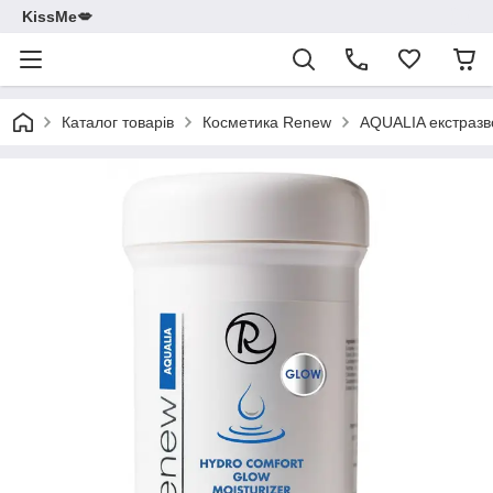
KissMe💋
Каталог товарів
Косметика Renew
AQUALIA екстразво