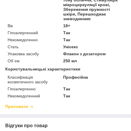
мікроциркуляції крові,
Збереження пружності
шкіри, Перешкоджає
зневодненню
Вік
18+
Гіпоалергенний
Так
Некомедогенно
Так
Стать
Унісекс
Упаковка засобу
Флакон з дозатором
Об`єм
250 мл
Користувальницькі характеристики
Класифікація
Професійна
косметичного засобу
Гіпоалергенно
Так
Некомедогенний
Так
Приховати
Відгуки про товар