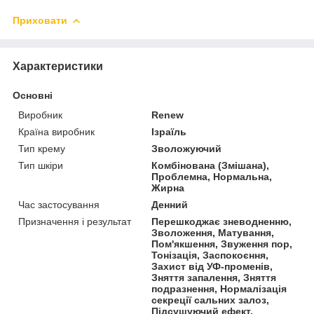
Приховати
Характеристики
Основні
Виробник
Renew
Країна виробник
Ізраїль
Тип крему
Зволожуючий
Тип шкіри
Комбінована (Змішана),
Проблемна, Нормальна,
Жирна
Час застосування
Денний
Призначення і результат
Перешкоджає зневодненню,
Зволоження, Матування,
Пом'якшення, Звуження пор,
Тонізація, Заспокоєння,
Захист від УФ-променів,
Зняття запалення, Зняття
подразнення, Нормалізація
секреції сальних залоз,
Підсушуючий ефект,