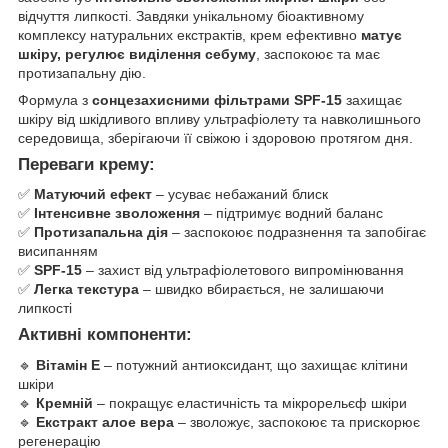
відчуття липкості. Завдяки унікальному біоактивному
комплексу натуральних екстрактів, крем ефективно
матує
шкіру, регулює виділення себуму
, заспокоює та має
протизапальну дію.
Формула з
сонцезахисними фільтрами SPF-15
захищає
шкіру від шкідливого впливу ультрафіолету та навколишнього
середовища, зберігаючи її свіжою і здоровою протягом дня.
Переваги крему:
✅
Матуючий ефект
– усуває небажаний блиск
✅
Інтенсивне зволоження
– підтримує водний баланс
✅
Протизапальна дія
– заспокоює подразнення та запобігає
висипанням
✅
SPF-15
– захист від ультрафіолетового випромінювання
✅
Легка текстура
– швидко вбирається, не залишаючи
липкості
Активні компоненти:
🔹
Вітамін Е
– потужний антиоксидант, що захищає клітини
шкіри
🔹
Кремній
– покращує еластичність та мікрорельєф шкіри
🔹
Екстракт алое вера
– зволожує, заспокоює та прискорює
регенерацію