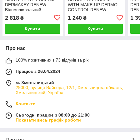
DERMAKEY RENEW
WITH MAKE-UP DERMO
DER
Відновлювальний
CONTROL RENEW
REN
живильний крем для всіх
Підсушуючий засіб для
засі
2 818
1 240
1 3
₴
₴
типів шкіри 100 мл
жирної шкіри з тональним
мл
ефектом 30 мл
Купити
Купити
Про нас
100% позитивних з 73 відгуків за рік
Працює з 26.04.2024
м. Хмельницький
29000, вулиця Вайсера, 12/1, Хмельницька область,
Хмельницький, Україна
Контакти
Сьогодні працює з 08:00 до 21:00
Показати весь графік роботи
Про нас