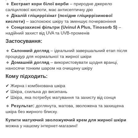
🔹
Екстракт кори білої верби
– природне джерело
саліцилової кислоти, має антисептичну дію
🔹
Дікалій гліциррізінат (похідне гліциррізинової
кислоти)
– заспокоює шкіру та зменшує почервоніння
🔹
Сонцезахисні фільтри (Uvinul A Plus, Tinosorb S)
–
надійний захист від UVA та UVB-променів
Застосування:
🔹
Салонний догляд
– ідеальний завершальний етап після
процедур для нормальної та жирної шкіри
🔹
Домашній догляд
– використовувати щодня вранці,
наносячи тонким шаром на очищену шкіру
Кому підходить:
✔ Жирна і комбінована шкіра
✔ Шкіра, схильна до висипань
✔ Шкіра, яка потребує матування та захисту від сонця
🔹
Результат:
доглянута, матова, зволожена та захищена
шкіра без жирного блиску.
Купити матуючий зволожуючий крем для жирної шкіри
можна у нашому інтернет-магазині!