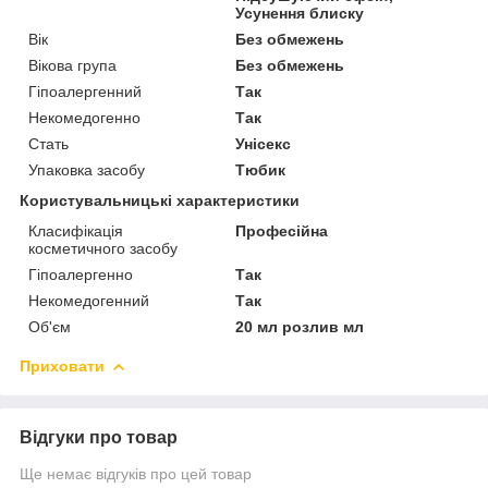
Усунення блиску
Вік
Без обмежень
Вікова група
Без обмежень
Гіпоалергенний
Так
Некомедогенно
Так
Стать
Унісекс
Упаковка засобу
Тюбик
Користувальницькі характеристики
Класифікація
Професійна
косметичного засобу
Гіпоалергенно
Так
Некомедогенний
Так
Об'єм
20 мл розлив мл
Приховати
Відгуки про товар
Ще немає відгуків про цей товар