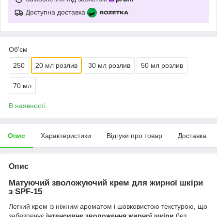
Доступна доставка
Об'єм
250
20 мл розлив
30 мл розлив
50 мл розлив
70 мл
В наявності
Опис
Характеристики
Відгуки про товар
Доставка
Опис
Матуючий зволожуючий крем для жирної шкіри
з SPF-15
Легкий крем із ніжним ароматом і шовковистою текстурою, що
забезпечує
інтенсивне зволоження жирної шкіри
без