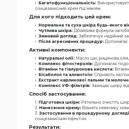
Багатофункціональність:
Використовуєтьс
сонцезахисний крем під макіяж.
Для кого підходить цей крем:
Нормальна та суха шкіра будь-якого ві
Чутлива шкіра:
Дбайлива формула запобіга
Зимовий догляд:
Забезпечує надійний зах
Після агресивних процедур:
Допомагає в
Активні компоненти:
Натуральні олії:
Масло ши, рицинова олія,
Комплекс фітостеролів:
Допомагає подов
Вітаміни та гіалуронова кислота:
Вітамін
Бісаболол та аллантоїн:
Сприяють заспоко
Екстракт карликової пальми та молочн
Комплекс УФ-фільтрів:
Захищає шкіру від
Спосіб застосування:
Підготовка шкіри:
Ретельно очистіть шкір
Нанесення крему:
Візьміть невелику кіль
Застосування в процедурному догляді
сонцезахисним ефектом.
Результати: