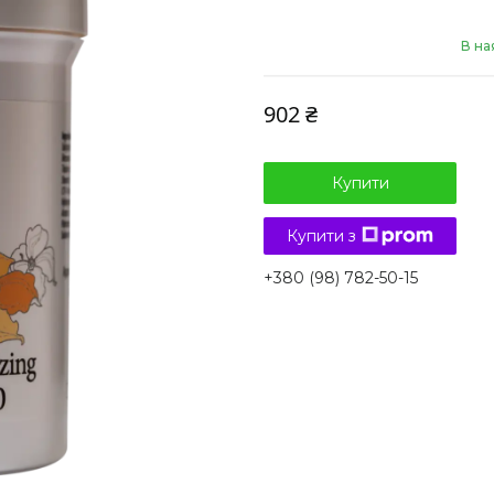
В на
902 ₴
Купити
Купити з
+380 (98) 782-50-15