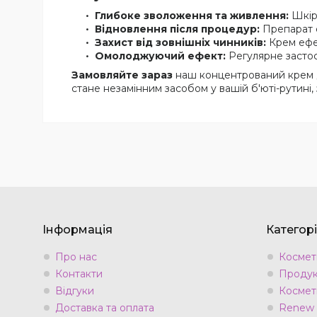
Глибоке зволоження та живлення:
Шкіра
Відновлення після процедур:
Препарат с
Захист від зовнішніх чинників:
Крем ефек
Омолоджуючий ефект:
Регулярне застос
Замовляйте зараз
наш концентрований крем д
стане незамінним засобом у вашій б'юті-рутині
Інформація
Категорі
Про нас
Космети
Контакти
Продук
Відгуки
Космет
Доставка та оплата
Renew