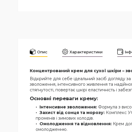
Опис
Характеристики
Інф
Концентрований крем для сухої шкіри – зв
Відкрийте для себе ідеальний засіб догляду з
зволоження, інтенсивного живлення та надійного
стягнутості, повертає шкірі еластичність і заб
Основні переваги крему:
Інтенсивне зволоження:
Формула з висок
Захист від сонця та морозу:
Комплекс УФ-
променів і зимових холодів.
Омолодження та відновлення:
Крем доп
омолодженню.