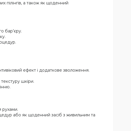
х пілінгів, а також як щоденний
о бар’єру.
ку.
роцедур.
антивіковий ефект і додаткове зволоження.
текстуру шкіри.
інню.
и рухами.
цедур або як щоденний засіб з живильним та