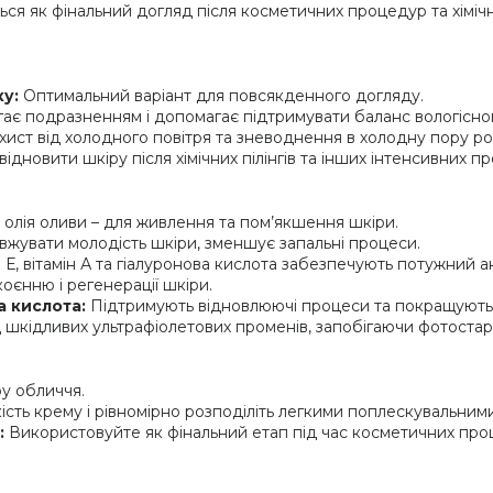
я як фінальний догляд після косметичних процедур та хімічни
ку:
Оптимальний варіант для повсякденного догляду.
є подразненням і допомагає підтримувати баланс вологісног
ист від холодного повітря та зневоднення в холодну пору ро
ідновити шкіру після хімічних пілінгів та інших інтенсивних п
 олія оливи – для живлення та пом’якшення шкіри.
жувати молодість шкіри, зменшує запальні процеси.
 Е, вітамін А та гіалуронова кислота забезпечують потужний 
єнню і регенерації шкіри.
а кислота:
Підтримують відновлюючі процеси та покращують 
 шкідливих ультрафіолетових променів, запобігаючи фотостар
у обличчя.
кість крему і рівномірно розподіліть легкими поплескувальним
:
Використовуйте як фінальний етап під час косметичних про