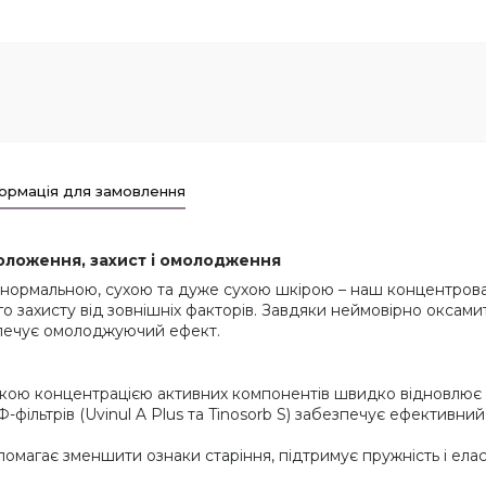
ормація для замовлення
оложення, захист і омолодження
а нормальною, сухою та дуже сухою шкірою – наш концентров
 захисту від зовнішніх факторів. Завдяки неймовірно оксамито
езпечує омолоджуючий ефект.
ою концентрацією активних компонентів швидко відновлює в
фільтрів (Uvinul A Plus та Tinosorb S) забезпечує ефективни
омагає зменшити ознаки старіння, підтримує пружність і ела