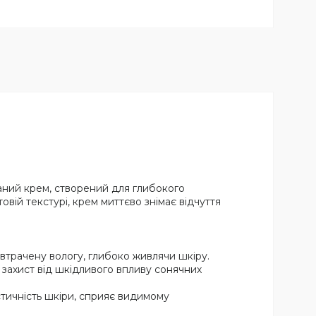
аний крем, створений для глибокого
вій текстурі, крем миттєво знімає відчуття
трачену вологу, глибоко живлячи шкіру.
й захист від шкідливого впливу сонячних
стичність шкіри, сприяє видимому