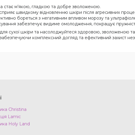
 стає м’якою, гладкою та добре зволоженою.
прияє швидкому відновленню шкіри після агресивних проце
тивно бореться з негативним впливом морозу та ультрафіоле
ування забезпечує видиме омолодження, покращує пружність 
ля сухої шкіри та насолоджуйтеся здоровою, зволоженою т
, забезпечуючи комплексний догляд та ефективний захист нез
ї
ка Christina
ція Lamic
ика Holy Land