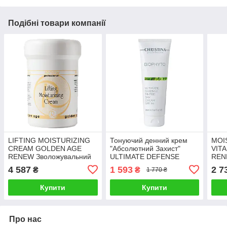
Подібні товари компанії
LIFTING MOISTURIZING
Тонуючий денний крем
MOI
CREAM GOLDEN AGE
"Абсолютний Захист"
VITA
RENEW Зволожувальний
ULTIMATE DEFENSE
REN
крем-ліфтинг 250 мл
TINTED DAY CREAM
анти
4 587
1 593
2 7
₴
₴
1 770 ₴
SPF20 BIO PHYTO
віта
CHRISTINA 75 мл
Купити
Купити
Про нас