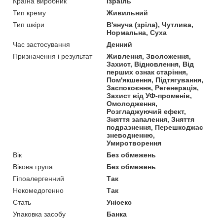
Країна виробник
Ізраїль
Тип крему
Живильний
Тип шкіри
В'януча (зріла), Чутлива,
Нормальна, Суха
Час застосування
Денний
Призначення і результат
Живлення, Зволоження,
Захист, Відновлення, Від
перших ознак старіння,
Пом'якшення, Підтягування,
Заспокоєння, Регенерація,
Захист від УФ-променів,
Омолодження,
Розгладжуючий ефект,
Зняття запалення, Зняття
подразнення, Перешкоджає
зневодненню,
Умиротворення
Вік
Без обмежень
Вікова група
Без обмежень
Гіпоалергенний
Так
Некомедогенно
Так
Стать
Унісекс
Упаковка засобу
Банка