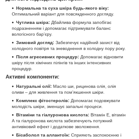
Нормальна та суха шкіра будь-якого віку:
Оптимальний варіант для повсякденного догляду.
Чутлива шкіра:
Дбайлива формула запобігає
подразненням і допомагає підтримувати баланс
вологісного бар’єру.
Зимовий догляд:
Забезпечує надійний захист від
холодного повітря та зневоднення в холодну пору року.
Після агресивних процедур:
Допомагає відновити
шкіру після хімічних пілінгів та інших інтенсивних
процедур.
Активні компоненти:
Натуральні олії:
Масло ши, рицинова олія, олія
оливи – для живлення та пом’якшення шкіри.
Комплекс фітостеролів:
Допомагає подовжувати
молодість шкіри, зменшує запальні процеси.
Вітаміни та гіалуронова кислота:
Вітамін Е, вітамін
А та гіалуронова кислота забезпечують потужний
антивіковий ефект і додаткове зволоження.
Бісаболол та аллантоїн:
Сприяють заспокоєнню і