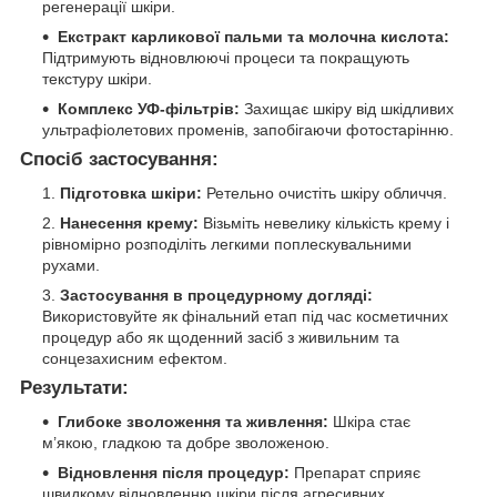
регенерації шкіри.
Екстракт карликової пальми та молочна кислота:
Підтримують відновлюючі процеси та покращують
текстуру шкіри.
Комплекс УФ-фільтрів:
Захищає шкіру від шкідливих
ультрафіолетових променів, запобігаючи фотостарінню.
Спосіб застосування:
Підготовка шкіри:
Ретельно очистіть шкіру обличчя.
Нанесення крему:
Візьміть невелику кількість крему і
рівномірно розподіліть легкими поплескувальними
рухами.
Застосування в процедурному догляді:
Використовуйте як фінальний етап під час косметичних
процедур або як щоденний засіб з живильним та
сонцезахисним ефектом.
Результати:
Глибоке зволоження та живлення:
Шкіра стає
м’якою, гладкою та добре зволоженою.
Відновлення після процедур:
Препарат сприяє
швидкому відновленню шкіри після агресивних