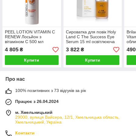
PEEL LOTION VITAMIN C
Сироватка для повік Holy
Bril
RENEW Лосьйон з
Land C The Success Eye
Vita
вітаміном С 500 мл
Serum 15 ml освітлююча
обли
зволожуюча від темних кіл
4 805
3 822
490
₴
₴
Купити
Купити
Про нас
100% позитивних з 73 відгуків за рік
Працює з 26.04.2024
м. Хмельницький
29000, вулиця Вайсера, 12/1, Хмельницька область,
Хмельницький, Україна
Контакти