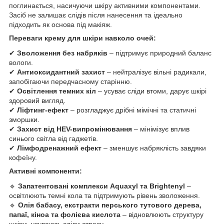
поглинається, насичуючи шкіру активними компонентами.
Засіб не залишає слідів після нанесення та ідеально
підходить як основа під макіяж.
Переваги крему для шкіри навколо очей:
✔
Зволоження без набряків
– підтримує природний баланс
вологи.
✔
Антиоксидантний захист
– нейтралізує вільні радикали,
запобігаючи передчасному старінню.
✔
Освітлення темних кіл
– усуває сліди втоми, дарує шкірі
здоровий вигляд.
✔
Ліфтинг-ефект
– розгладжує дрібні мімічні та статичні
зморшки.
✔
Захист від HEV-випромінювання
– мінімізує вплив
синього світла від гаджетів.
✔
Лімфодренажний ефект
– зменшує набряклість завдяки
кофеїну.
Активні компоненти:
🔹
Запатентовані комплекси Aquaxyl та Brightenyl
–
освітлюють темні кола та підтримують рівень зволоження.
🔹
Олія бабасу, екстракти перського тутового дерева,
папаї, кіноа та фолієва кислота
– відновлюють структуру
шкіри, усувають сліди стресу.