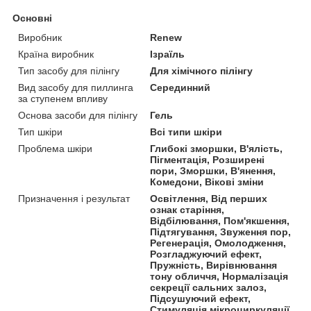
Основні
Виробник
Renew
Країна виробник
Ізраїль
Тип засобу для пілінгу
Для хімічного пілінгу
Вид засобу для пиллинга
Серединний
за ступенем впливу
Основа засоби для пілінгу
Гель
Тип шкіри
Всі типи шкіри
Проблема шкіри
Глибокі зморшки, В'ялість,
Пігментація, Розширені
пори, Зморшки, В'янення,
Комедони, Вікові зміни
Призначення і результат
Освітлення, Від перших
ознак старіння,
Відбілювання, Пом'якшення,
Підтягування, Звуження пор,
Регенерація, Омолодження,
Розгладжуючий ефект,
Пружність, Вирівнювання
тону обличчя, Нормалізація
секреції сальних залоз,
Підсушуючий ефект,
Стимуляція мікроциркуляції