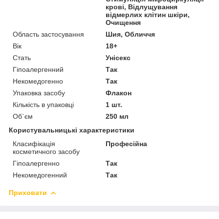
крові, Відлущування
відмерлих клітин шкіри,
Очищення
Область застосування
Шия, Обличчя
Вік
18+
Стать
Унісекс
Гіпоалергенний
Так
Некомедогенно
Так
Упаковка засобу
Флакон
Кількість в упаковці
1 шт.
Об`єм
250 мл
Користувальницькі характеристики
Класифікація
Професійна
косметичного засобу
Гіпоалергенно
Так
Некомедогенний
Так
Приховати