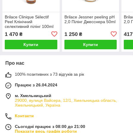
Brilace Clinique Sélectif
Brilace Jessner peeling pH
Bril
Peel Клінічний
2,0 Пілінг Джесснера 50ml
2,0 
селективний пілінг 100ml
1 470
1 250
417
₴
₴
Купити
Купити
Про нас
100% позитивних з 73 відгуків за рік
Працює з 26.04.2024
м. Хмельницький
29000, вулиця Вайсера, 12/1, Хмельницька область,
Хмельницький, Україна
Контакти
Сьогодні працює з 08:00 до 21:00
Показати весь графік роботи