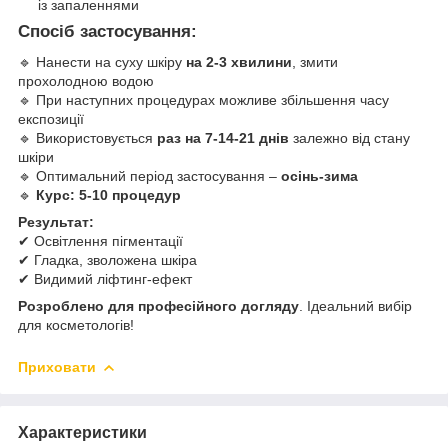
із запаленнями
Спосіб застосування:
🔹 Нанести на суху шкіру
на 2-3 хвилини
, змити
прохолодною водою
🔹 При наступних процедурах можливе збільшення часу
експозиції
🔹 Використовується
раз на 7-14-21 днів
залежно від стану
шкіри
🔹 Оптимальний період застосування –
осінь-зима
🔹
Курс: 5-10 процедур
Результат:
✔ Освітлення пігментації
✔ Гладка, зволожена шкіра
✔ Видимий ліфтинг-ефект
Розроблено для професійного догляду
. Ідеальний вибір
для косметологів!
Приховати
Характеристики