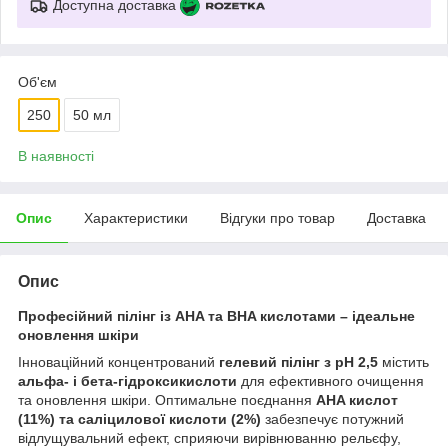
Доступна доставка
Об'єм
250
50 мл
В наявності
Опис
Характеристики
Відгуки про товар
Доставка
Опис
Професійний пілінг із AHA та BHA кислотами – ідеальне
оновлення шкіри
Інноваційний концентрований
гелевий пілінг з pH 2,5
містить
альфа- і бета-гідроксикислоти
для ефективного очищення
та оновлення шкіри. Оптимальне поєднання
AHA кислот
(11%) та саліцилової кислоти (2%)
забезпечує потужний
відлущувальний ефект, сприяючи вирівнюванню рельєфу,