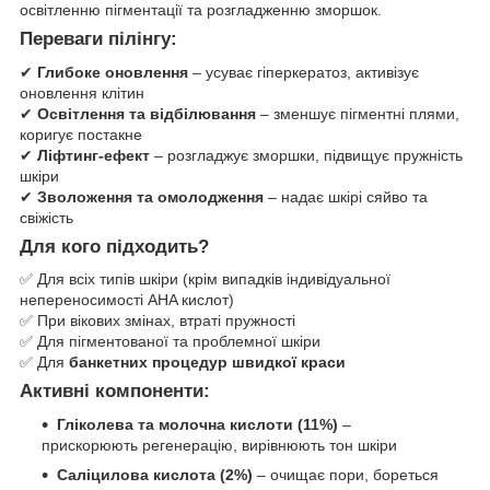
освітленню пігментації та розгладженню зморшок.
Переваги пілінгу:
✔
Глибоке оновлення
– усуває гіперкератоз, активізує
оновлення клітин
✔
Освітлення та відбілювання
– зменшує пігментні плями,
коригує постакне
✔
Ліфтинг-ефект
– розгладжує зморшки, підвищує пружність
шкіри
✔
Зволоження та омолодження
– надає шкірі сяйво та
свіжість
Для кого підходить?
✅ Для всіх типів шкіри (крім випадків індивідуальної
непереносимості AHA кислот)
✅ При вікових змінах, втраті пружності
✅ Для пігментованої та проблемної шкіри
✅ Для
банкетних процедур швидкої краси
Активні компоненти:
Гліколева та молочна кислоти (11%)
–
прискорюють регенерацію, вирівнюють тон шкіри
Саліцилова кислота (2%)
– очищає пори, бореться