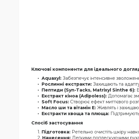
Ключові компоненти для ідеального догля
Aquaxyl:
Забезпечує інтенсивне зволоження
Рослинні екстракти:
Захищають та адапту
Пептиди (Syn-Tacks, Matrixyl Sinthe 6):
Е
Екстракт кіноа (Adipoless):
Допомагає зме
Soft Focus:
Створює ефект миттєвого розг
Масло ши та вітамін Е:
Живлять і захищают
Екстракти хвоща та плюща:
Підтримують 
Спосіб застосування
Підготовка:
Ретельно очистіть шкіру навк
Нанесення:
Легкими поплескуючими рухам