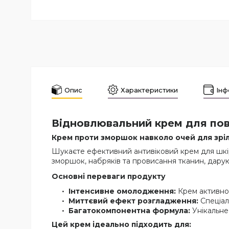
Опис
Характеристики
Інф
Відновлювальний крем для по
Крем проти зморшок навколо очей для зріл
Шукаєте ефективний антивіковий крем для шкі
зморшок, набряків та провисання тканин, дару
Основні переваги продукту
Інтенсивне омолодження:
Крем активно 
Миттєвий ефект розгладження:
Спеціал
Багатокомпонентна формула:
Унікальне 
Цей крем ідеально підходить для: