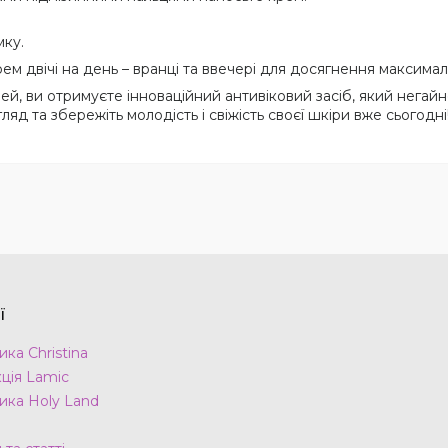
ку.
м двічі на день – вранці та ввечері для досягнення максимал
 ви отримуєте інноваційний антивіковий засіб, який негайно 
д та збережіть молодість і свіжість своєї шкіри вже сьогодні
ї
ка Christina
ція Lamic
ика Holy Land