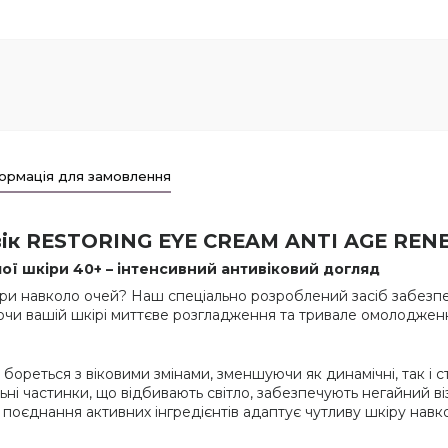
ормація для замовлення
вік RESTORING EYE CREAM ANTI AGE RE
ої шкіри 40+ – інтенсивний антивіковий догляд
ри навколо очей? Наш спеціально розроблений засіб забез
ючи вашій шкірі миттєве розгладження та тривале омолоджен
бореться з віковими змінами, зменшуючи як динамічні, так і с
ьні частинки, що відбивають світло, забезпечують негайний ві
поєднання активних інгредієнтів адаптує чутливу шкіру навко