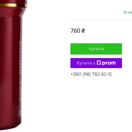
В на
760 ₴
Купити
Купити з
+380 (98) 782-50-15