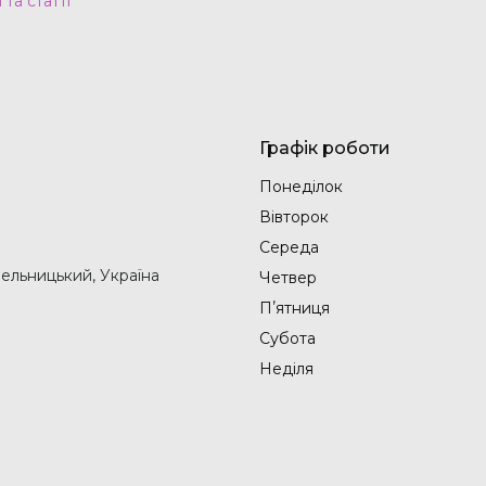
та статті
Графік роботи
Понеділок
Вівторок
Середа
мельницький, Україна
Четвер
Пʼятниця
Субота
Неділя