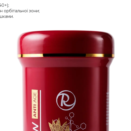
40+);
 орбітальної зони;
шками.