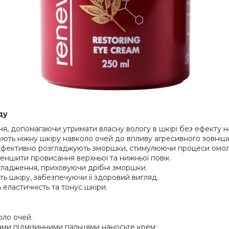
ду
, допомагаючи утримати власну вологу в шкірі без ефекту н
ють ніжну шкіру навколо очей до впливу агресивного зовні
фективно розгладжують зморшки, стимулюючи процеси омо
ншити провисання верхньої та нижньої повік.
ладження, приховуючи дрібні зморшки.
ь шкіру, забезпечуючи її здоровий вигляд.
еластичність та тонус шкіри.
оло очей.
и підмізинними пальцями наносьте крем: