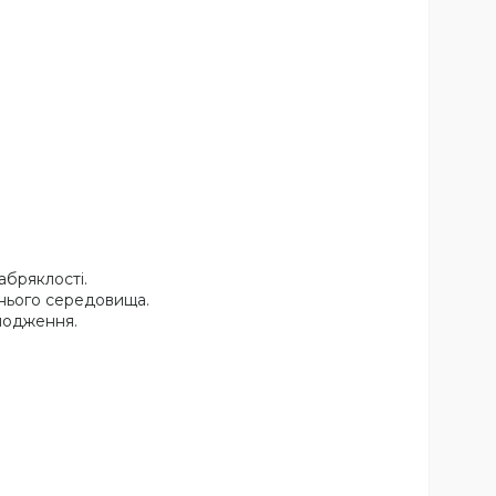
абряклості.
шнього середовища.
лодження.