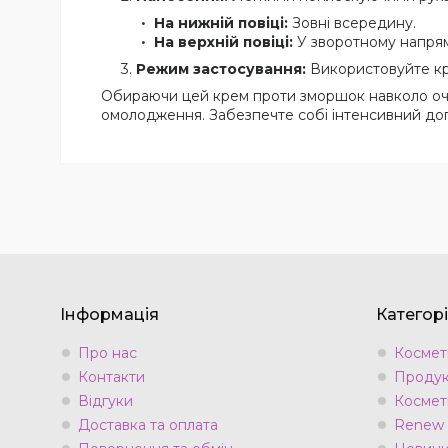
На нижній повіці:
Зовні всередину.
На верхній повіці:
У зворотному напрям
Режим застосування:
Використовуйте кре
Обираючи цей крем проти зморшок навколо очей,
омолодження. Забезпечте собі інтенсивний догля
Інформація
Категорі
Про нас
Космети
Контакти
Продук
Відгуки
Космет
Доставка та оплата
Renew