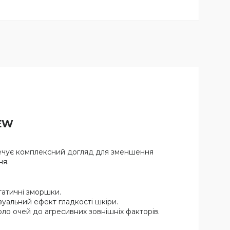
NEW
печує комплексний догляд для зменшення
ня.
татичні зморшки.
зуальний ефект гладкості шкіри.
ло очей до агресивних зовнішніх факторів.