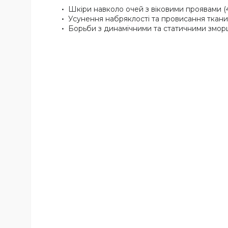
Шкіри навколо очей з віковими проявами (
Усунення набряклості та провисання тканин
Борьби з динамічними та статичними змор