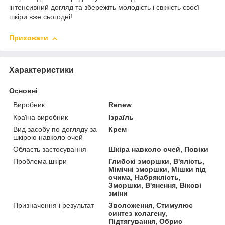
інтенсивний догляд та збережіть молодість і свіжість своєї
шкіри вже сьогодні!
Приховати
Характеристики
Основні
Виробник
Renew
Країна виробник
Ізраїль
Вид засобу по догляду за
Крем
шкірою навколо очей
Область застосування
Шкіра навколо очей, Повіки
Проблема шкіри
Глибокі зморшки, В'ялість,
Мімічні зморшки, Мішки під
очима, Набряклість,
Зморшки, В'янення, Вікові
зміни
Призначення і результат
Зволоження, Стимулює
синтез колагену,
Підтягування, Обрис