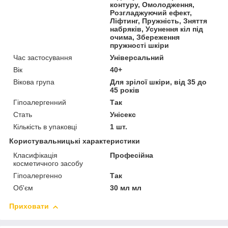
контуру, Омолодження,
Розгладжуючий ефект,
Ліфтинг, Пружність, Зняття
набряків, Усунення кіл під
очима, Збереження
пружності шкіри
Час застосування
Універсальний
Вік
40+
Вікова група
Для зрілої шкіри, від 35 до
45 років
Гіпоалергенний
Так
Стать
Унісекс
Кількість в упаковці
1 шт.
Користувальницькі характеристики
Класифікація
Професійна
косметичного засобу
Гіпоалергенно
Так
Об'єм
30 мл мл
Приховати