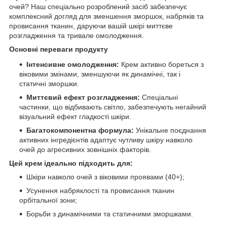
очей? Наш спеціально розроблений засіб забезпечує
комплексний догляд для зменшення зморшок, набряків та
провисання тканин, даруючи вашій шкірі миттєве
розгладження та тривале омолодження.
Основні переваги продукту
Інтенсивне омолодження:
Крем активно бореться з
віковими змінами, зменшуючи як динамічні, так і
статичні зморшки.
Миттєвий ефект розгладження:
Спеціальні
частинки, що відбивають світло, забезпечують негайний
візуальний ефект гладкості шкіри.
Багатокомпонентна формула:
Унікальне поєднання
активних інгредієнтів адаптує чутливу шкіру навколо
очей до агресивних зовнішніх факторів.
Цей крем ідеально підходить для:
Шкіри навколо очей з віковими проявами (40+);
Усунення набряклості та провисання тканин
орбітальної зони;
Борьби з динамічними та статичними зморшками.