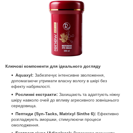
Ключові компоненти для ідеального догляду
Aquaxyl:
Забезпечує інтенсивне зволоження,
допомагаючи утримати власну вологу в шкірі без
ефекту набряклості.
Рослинні екстракти:
Захищають та адаптують ніжну
шкіру навколо очей до впливу агресивного зовнішнього
середовища.
Пептиди (Syn-Tacks, Matrixyl Sinthe 6):
Ефективно
розгладжують зморшки, стимулюючи процеси
омолодження.
Екстракт кіноа (Adipoless):
Допомагає зменшити