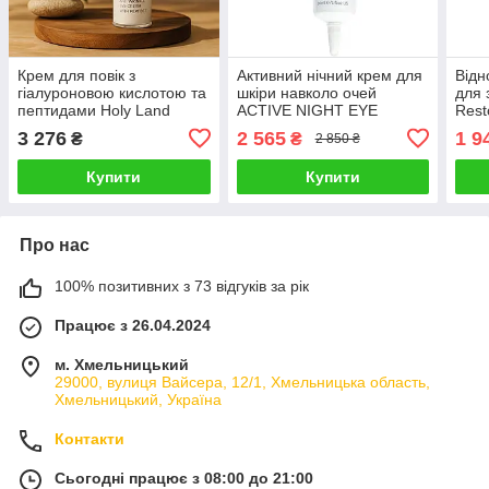
Крем для повік з
Активний нічний крем для
Відн
гіалуроновою кислотою та
шкіри навколо очей
для 
пептидами Holy Land
ACTIVE NIGHT EYE
Rest
Perfect Time Anti Wrinkle
CREAM FOREVER YOUNG
Chri
3 276
2 565
1 9
₴
₴
2 850 ₴
Eye Cream 15 ml
CHRISTINA 30 мл
Купити
Купити
Про нас
100% позитивних з 73 відгуків за рік
Працює з 26.04.2024
м. Хмельницький
29000, вулиця Вайсера, 12/1, Хмельницька область,
Хмельницький, Україна
Контакти
Сьогодні працює з 08:00 до 21:00