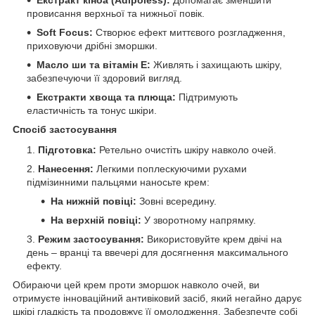
провисання верхньої та нижньої повік.
Soft Focus:
Створює ефект миттєвого розгладження,
приховуючи дрібні зморшки.
Масло ши та вітамін Е:
Живлять і захищають шкіру,
забезпечуючи її здоровий вигляд.
Екстракти хвоща та плюща:
Підтримують
еластичність та тонус шкіри.
Спосіб застосування
Підготовка:
Ретельно очистіть шкіру навколо очей.
Нанесення:
Легкими поплескуючими рухами
підмізинними пальцями наносьте крем:
На нижній повіці:
Зовні всередину.
На верхній повіці:
У зворотному напрямку.
Режим застосування:
Використовуйте крем двічі на
день – вранці та ввечері для досягнення максимального
ефекту.
Обираючи цей крем проти зморшок навколо очей, ви
отримуєте інноваційний антивіковий засіб, який негайно дарує
шкірі гладкість та продовжує її омолодження. Забезпечте собі