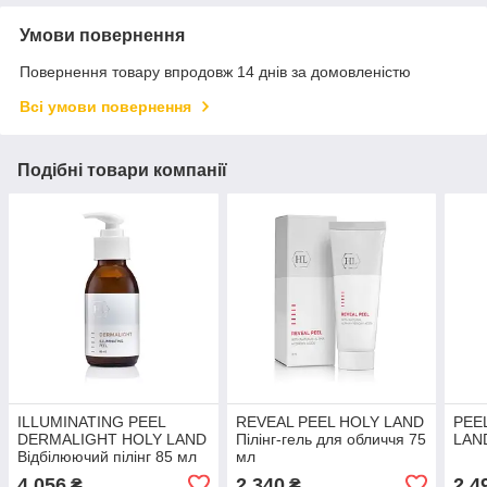
Умови повернення
Повернення товару впродовж 14 днів за домовленістю
Всі умови повернення
Подібні товари компанії
ILLUMINATING PEEL
REVEAL PEEL HOLY LAND
PEE
DERMALIGHT HOLY LAND
Пілінг-гель для обличчя 75
LAND
Відбілюючий пілінг 85 мл
мл
4 056
2 340
2 4
₴
₴