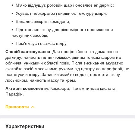
М'яко відлущує роговий шар і оновлює епідерміс;
Усуває гіперкератоз і вирівнює текстуру шкіри;
Видаляє відкриті комедони;
Підготовляє шкіру для рівномірного проникнення
наступних засобів;
Пом'якшує і освіжає шкіру.
Спосіб застосування
: Для професійного та домашнього
догляду: нанесіть
пілінг-гоммаж
рівним тонким шаром на
обличчя, уникаючи області повік. Після висихання акуратно
скатайте засіб масажними рухами від центру до периферії, не
розтягуючи шкіру. Залишки змийте водою, протерти шкіру
лосьйоном, нанесіть маску та крем.
Активні компоненти
: Камфора, Пальмітинова кислота,
Парафін.
Приховати
Характеристики