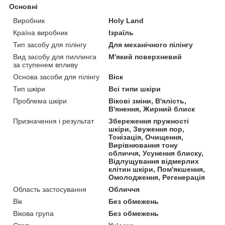
Основні
Виробник
Holy Land
Країна виробник
Ізраїль
Тип засобу для пілінгу
Для механічного пілінгу
Вид засобу для пиллинга
М'який поверхневий
за ступенем впливу
Основа засоби для пілінгу
Віск
Тип шкіри
Всі типи шкіри
Проблема шкіри
Вікові зміни, В'ялість,
В'янення, Жирний блиск
Призначення і результат
Збереження пружності
шкіри, Звуження пор,
Тонізація, Очищення,
Вирівнювання тону
обличчя, Усунення блиску,
Відлущування відмерлих
клітин шкіри, Пом'якшення,
Омолодження, Регенерація
Область застосування
Обличчя
Вік
Без обмежень
Вікова група
Без обмежень