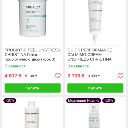
PROBIOTIC PEEL UNSTRESS
QUICK PERFORMANCE
CHRISTINA Пілінг з
CALMIMG CREAM
пробіотичною дією (крок 3)
UNSTRESS CHRISTINA
250 мл
Заспокійливий крем швидкої
В наявності
В наявності
дії 30 мл
4 617
2 700
₴
₴
5 130 ₴
3 000 ₴
Купити
Купити
–10%
Можливий Розлив
–10%