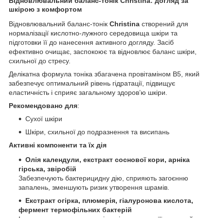
Відновлювальний баланс-тонік Christina: догляд за
шкірою з комфортом
Відновлювальний баланс-тонік
Christina
створений для
нормалізації кислотно-лужного середовища шкіри та
підготовки її до нанесення активного догляду. Засіб
ефективно очищає, заспокоює та відновлює баланс шкіри,
схильної до стресу.
Делікатна формула тоніка збагачена провітаміном В5, який
забезпечує оптимальний рівень гідратації, підвищує
еластичність і сприяє загальному здоров’ю шкіри.
Рекомендовано для
:
Сухої шкіри
Шкіри, схильної до подразнення та висипань
Активні компоненти та їх дія
Олія календули, екстракт соснової кори, арніка
гірська, звіробій
Забезпечують бактерицидну дію, сприяють загоєнню
запалень, зменшують ризик утворення шрамів.
Екстракт огірка, плюмерія, гіалуронова кислота,
фермент термофільних бактерій