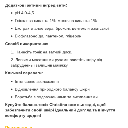
Додаткові активні інгредієнти:
pH 4,0-4,5
Гліколева кислота 1%, молочна кислота 1%
Екстракти алое вера, броколі, центелли азіатської
Біофлавоноїди, пантенол, гліцерин
Спосіб використання
Нанесіть тонік на ватний диск.
Легкими масажними рухами очистіть шкіру від
забруднень і залишків макіяжу.
Ключові переваги:
Інтенсивне зволоження
Відновлення природного балансу шкіри
Боротьба з подразненнями та висипаннями
Купуйте баланс-тонік Christina вже сьогодні, щоб
забезпечити своїй шкірі ідеальний догляд та відчуття
комфорту щодня!
Приховати