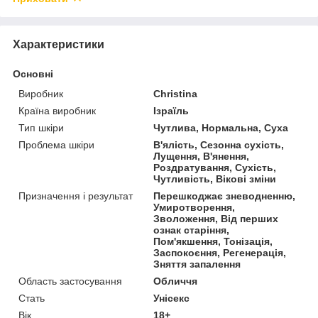
Характеристики
Основні
Виробник
Christina
Країна виробник
Ізраїль
Тип шкіри
Чутлива, Нормальна, Суха
Проблема шкіри
В'ялість, Сезонна сухість,
Лущення, В'янення,
Роздратування, Сухість,
Чутливість, Вікові зміни
Призначення і результат
Перешкоджає зневодненню,
Умиротворення,
Зволоження, Від перших
ознак старіння,
Пом'якшення, Тонізація,
Заспокоєння, Регенерація,
Зняття запалення
Область застосування
Обличчя
Стать
Унісекс
Вік
18+