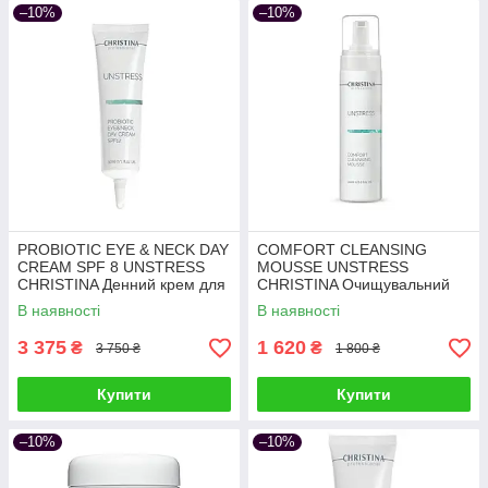
–10%
–10%
PROBIOTIC EYE & NECK DAY
COMFORT CLEANSING
CREAM SPF 8 UNSTRESS
MOUSSE UNSTRESS
CHRISTINA Денний крем для
CHRISTINA Очищувальний
шкіри навколо очей та шиї
мус-комфорт 200 мл
В наявності
В наявності
SPF 8 30 мл
3 375
1 620
₴
₴
3 750 ₴
1 800 ₴
Купити
Купити
–10%
–10%