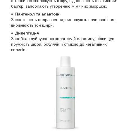
Інтенсивно зволожують шкіру, відновлюють її захисний
бар’єр, запобігають утворенню мімічних зморшок.
Пантенол та алантоїн
Заспокоюють подразнення, зменшують почервоніння,
вирівнюють тон шкіри.
Дипептид-4
Запобігає руйнуванню колагену й еластину, підвищує
пружність шкіри, роблячи її стійкою до негативних
впливів.