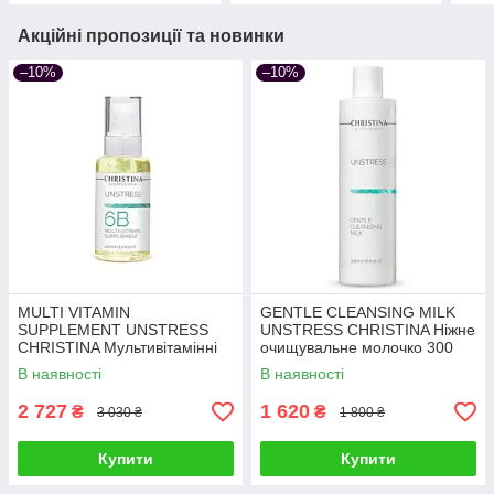
Акційні пропозиції та новинки
–10%
–10%
MULTI VITAMIN
GENTLE CLEANSING MILK
SUPPLEMENT UNSTRESS
UNSTRESS CHRISTINA Ніжне
CHRISTINA Мультивітамінні
очищувальне молочко 300
краплі до крему (крок 6б) 100
мл
В наявності
В наявності
мл
2 727
1 620
₴
₴
3 030 ₴
1 800 ₴
Купити
Купити