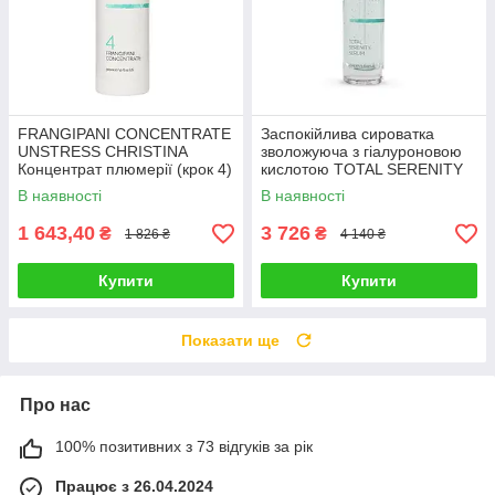
FRANGIPANI CONCENTRATE
Заспокійлива сироватка
UNSTRESS CHRISTINA
зволожуюча з гіалуроновою
Концентрат плюмерії (крок 4)
кислотою TOTAL SERENITY
300 мл
SERUM UNSTRESS
В наявності
В наявності
CHRISTINA "Тоталь" 100 мл
1 643,40
3 726
₴
₴
1 826 ₴
4 140 ₴
Купити
Купити
Показати ще
Про нас
100% позитивних з 73 відгуків за рік
Працює з 26.04.2024