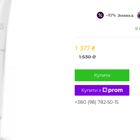
–10%
В 
1 377 ₴
1 530 ₴
Купити
Купити з
+380 (98) 782-50-15