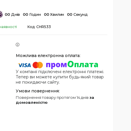
0
0
Днів
0
0
Годин
0
0
Хвилин
0
0
Секунд
наявності
Код:
CHR533
У компанії підключені електронні платежі.
Тепер ви можете купити будь-який товар
не покидаючи сайту.
повернення товару протягом 14 днів
за
домовленістю