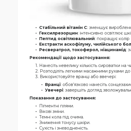
Стабільний вітамін C
: зменшує виробленн
Гексилрезорцин
: інтенсивно освітлює шкі
Пептид освітлювальний
: покращує колір
Екстракти аскофілуму, чилійського бо
Ресвератрол, токоферол, ніацинамід
: 
Рекомендації щодо застосування:
Нанесіть невелику кількість сироватки на ч
Розподіліть легкими масажними рухами до
Використовуйте вранці або ввечері:
Вранці
: обов’язково нанесіть сонцезахи
Увечері
: завершіть догляд зволожуваль
Показання до застосування:
Пігментні плями.
Вікові зміни.
Темні кола під очима.
Зниження тонусу шкіри.
Сухість і зневодненість.