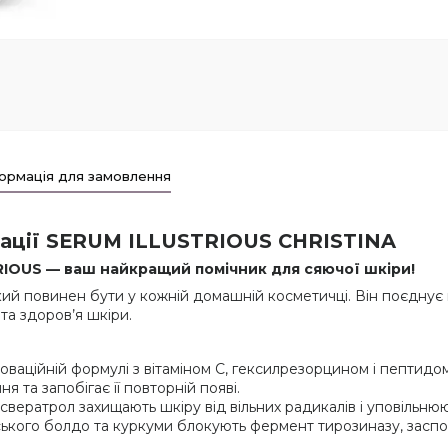
ормація для замовлення
нтації SERUM ILLUSTRIOUS CHRISTINA
TRIOUS — ваш найкращий помічник для сяючої шкіри!
ий повинен бути у кожній домашній косметичці. Він поєднує в 
та здоров’я шкіри.
нноваційній формулі з вітаміном С, гексилрезорцином і пепти
я та запобігає її повторній появі.
есвератрол захищають шкіру від вільних радикалів і уповільню
йського болдо та куркуми блокують фермент тирозиназу, засп