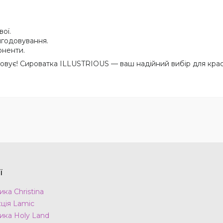
вої.
игодовування.
оненти.
уговує! Сироватка ILLUSTRIOUS — ваш надійний вибір для крас
ї
ка Christina
ція Lamic
ика Holy Land