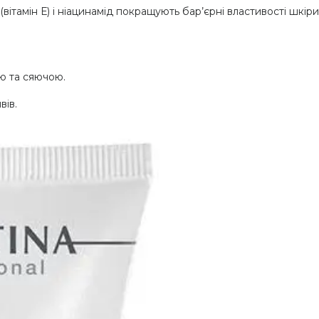
(вітамін Е) і ніацинамід покращують бар’єрні властивості шкір
ю та сяючою.
вів.