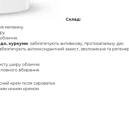
Склад:
я меланіну.
ру.
 обличчя.
лдо, куркуми
: забезпечують антивікову, протизапальну дію.
забезпечують антиоксидантний захист, зволоження та регенер
исту шкіру обличчя.
 повного вбирання.
сний крем після сироватки.
ним нічним кремом.