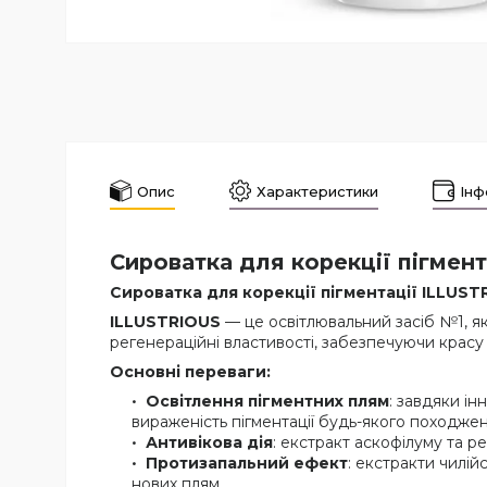
Опис
Характеристики
Інф
Сироватка для корекції пігме
Сироватка для корекції пігментації ILLUS
ILLUSTRIOUS
— це освітлювальний засіб №1, як
регенераційні властивості, забезпечуючи красу 
Основні переваги:
Освітлення пігментних плям
: завдяки і
вираженість пігментації будь-якого походженн
Антивікова дія
: екстракт аскофілуму та р
Протизапальний ефект
: екстракти чилі
нових плям.