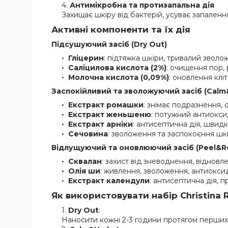
Антимікробна та протизапальна дія
Захищає шкіру від бактерій, усуває запаленн
Активні компоненти та їх дія
Підсушуючий засіб (Dry Out)
Гліцерин
: підтяжка шкіри, тривалий звол
Саліцилова кислота (2%)
: очищення пор,
Молочна кислота (0,09%)
: оновлення кліт
Заспокійливий та зволожуючий засіб (Calm
Екстракт ромашки
: знімає подразнення, 
Екстракт женьшеню
: потужний антиоксид
Екстракт арніки
: антисептична дія, швид
Сечовина
: зволоження та заспокоєння шкі
Відлущуючий та оновлюючий засіб (Peel&
Сквалан
: захист від зневоднення, відновле
Олія ши
: живлення, зволоження, антиокси
Екстракт календули
: антисептична дія, п
Як використовувати набір Christina 
Dry Out
:
Наносити кожні 2-3 години протягом перших д