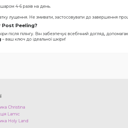
шаром 4-6 разів на день.
атку лущення. Не змивати, застосовувати до завершення проце
 Post Peeling?
іри після пілінгу. Він забезпечує всебічний догляд, допомаг
g
– ваш ключ до ідеальної шкіри!
ї
ка Christina
ція Lamic
ика Holy Land