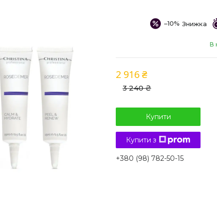
–10%
В 
2 916 ₴
3 240 ₴
Купити
Купити з
+380 (98) 782-50-15