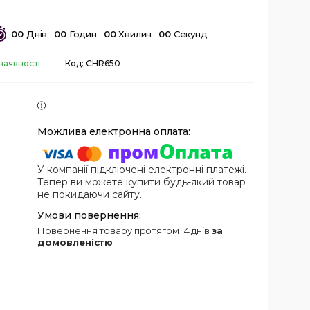
0
0
Днів
0
0
Годин
0
0
Хвилин
0
0
Секунд
наявності
Код:
CHR650
У компанії підключені електронні платежі.
Тепер ви можете купити будь-який товар
не покидаючи сайту.
повернення товару протягом 14 днів
за
домовленістю