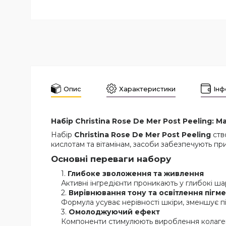
Опис
Характеристики
Інф
Набір Christina Rose De Mer Post Peeling: 
Набір
Christina Rose De Mer Post Peeling
ств
кислотам та вітамінам, засоби забезпечують пр
Основні переваги набору
Глибоке зволоження та живлення
Активні інгредієнти проникають у глибокі ш
Вирівнювання тону та освітлення пігм
Формула усуває нерівності шкіри, зменшує піг
Омолоджуючий ефект
Компоненти стимулюють вироблення колагену