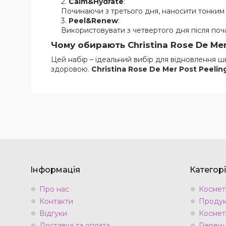
Calm&Hydrate
:
Починаючи з третього дня, наносити тонким 
Peel&Renew
:
Використовувати з четвертого дня після поч
Чому обирають Christina Rose De Mer
Цей набір – ідеальний вибір для відновлення шк
здоровою.
Christina Rose De Mer Post Peelin
Інформація
Категорі
Про нас
Космети
Контакти
Продук
Відгуки
Космет
Доставка та оплата
Renew