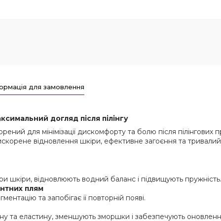
ормація для замовлення
Максимальний догляд після пілінгу
орений для мінімізації дискомфорту та болю після пілінгових
искорене відновлення шкіри, ефективне загоєння та тривалий 
ари шкіри, відновлюють водний баланс і підвищують пружність
ентних плям
ментацію та запобігає її повторній появі.
 та еластину, зменшують зморшки і забезпечують оновлення