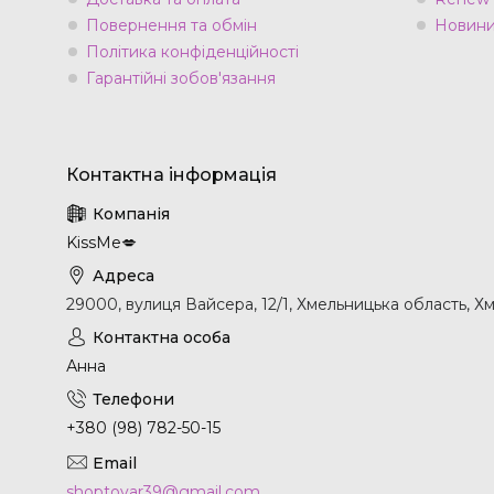
Повернення та обмін
Новини 
Політика конфіденційності
Гарантійні зобов'язання
KissMe💋
29000, вулиця Вайсера, 12/1, Хмельницька область, Х
Анна
+380 (98) 782-50-15
shoptovar39@gmail.com