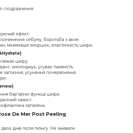
я і подразнення.
ожуючий ефект.
 розчинення себуму, боротьба з акне.
ин, мінімізація зморшок, еластичність шкіри.
&Hydrate)
освіжає шкіру.
ант, омолоджує, усуває тьмяність.
ке загоєння, усунення почервоніння.
ри.
Renew)
ння бар'єрної функції шкіри.
дантний захист.
рофілактика запалень.
Rose De Mer Post Peeling
вох днів після пілінгу. Не змивати.