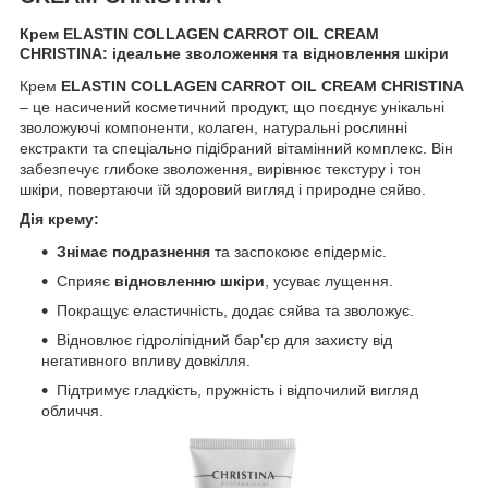
Крем ELASTIN COLLAGEN CARROT OIL CREAM
CHRISTINA: ідеальне зволоження та відновлення шкіри
Крем
ELASTIN COLLAGEN CARROT OIL CREAM CHRISTINA
– це насичений косметичний продукт, що поєднує унікальні
зволожуючі компоненти, колаген, натуральні рослинні
екстракти та спеціально підібраний вітамінний комплекс. Він
забезпечує глибоке зволоження, вирівнює текстуру і тон
шкіри, повертаючи їй здоровий вигляд і природне сяйво.
Дія крему:
Знімає подразнення
та заспокоює епідерміс.
Сприяє
відновленню шкіри
, усуває лущення.
Покращує еластичність, додає сяйва та зволожує.
Відновлює гідроліпідний бар'єр для захисту від
негативного впливу довкілля.
Підтримує гладкість, пружність і відпочилий вигляд
обличчя.