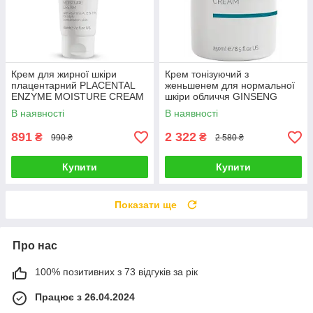
Крем для жирної шкіри
Крем тонізуючий з
плацентарний PLACENTAL
женьшенем для нормальної
ENZYME MOISTURE CREAM
шкіри обличчя GINSENG
ELASTIN COLLAGEN
NOURISHING CREAM
В наявності
В наявності
CHRISTINA 60 мл
CHRISTINA 250 мл
891
2 322
₴
₴
990 ₴
2 580 ₴
Купити
Купити
Показати ще
Про нас
100% позитивних з 73 відгуків за рік
Працює з 26.04.2024