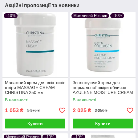
Акційні пропозиції та новинки
–10%
Можливий Розлив
–10%
Масажний крем для всіх типів
Зволожуючий крем для
шкіри MASSAGE CREAM
нормальної шкіри обличчя
CHRISTINA 250 мл
AZULENE MOISTURE CREAM
доглядовий зволожуючий
ELASTIN COLLAGEN
В наявності
В наявності
CHRISTINA 250 мл
1 053
2 025
₴
₴
1 170 ₴
2 250 ₴
Купити
Купити
Можливий Розлив
–10%
–10%