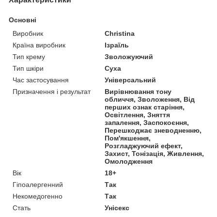
Основні
Виробник
Christina
Країна виробник
Ізраїль
Тип крему
Зволожуючий
Тип шкіри
Суха
Час застосування
Універсальний
Призначення і результат
Вирівнювання тону
обличчя, Зволоження, Від
перших ознак старіння,
Освітлення, Зняття
запалення, Заспокоєння,
Перешкоджає зневодненню,
Пом'якшення,
Розгладжуючий ефект,
Захист, Тонізація, Живлення,
Омолодження
Вік
18+
Гіпоалергенний
Так
Некомедогенно
Так
Стать
Унісекс