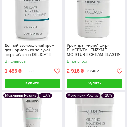
Денний зволожуючий крем
Крем для жирної шкіри
для нормальної та сухої
PLACENTAL ENZYME
шкіри обличчя DELICATE
MOISTURE CREAM ELASTIN
HYDRATING DAY
COLLAGEN CHRISTINA
В наявності
В наявності
TREATMENT CHRISTINA 250
плацентарний 250 мл
мл
1 485
2 916
₴
₴
1 650 ₴
3 240 ₴
Купити
Купити
Можливий Розлив
–10%
Можливий Розлив
–10%