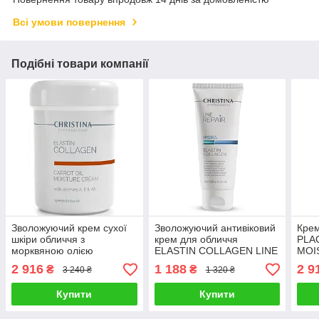
Всі умови повернення
Подібні товари компанії
Зволожуючий крем сухої
Зволожуючий антивіковий
Крем
шкіри обличчя з
крем для обличчя
PLA
морквяною олією
ELASTIN COLLAGEN LINE
MOI
CARROT OIL MOISTURE
REPAIR HYDRA
ELA
2 916
1 188
2 9
₴
₴
3 240 ₴
1 320 ₴
CREAM ELASTIN
CHRISTINA "Еластін
CHR
COLLAGEN CHRISTINA
Колаген" 60 мл
250 
Купити
Купити
250 мл