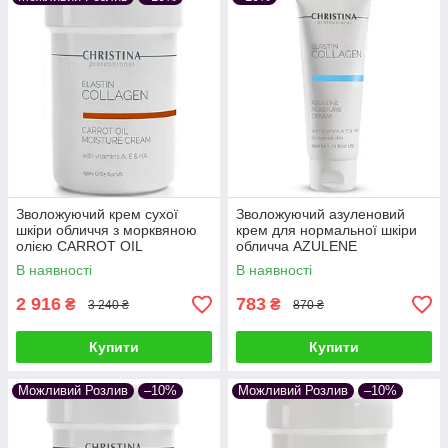
Зволожуючий крем сухої
Зволожуючий азуленовий
шкіри обличчя з морквяною
крем для нормальної шкіри
олією CARROT OIL
обличча AZULENE
MOISTURE CREAM ELASTIN
MOISTURE CREAM ELASTIN
В наявності
В наявності
COLLAGEN CHRISTINA 250
COLLAGEN CHRISTINA 60 мл
мл
2 916
783
₴
₴
3 240 ₴
870 ₴
Купити
Купити
Можливий Розлив
–10%
Можливий Розлив
–10%