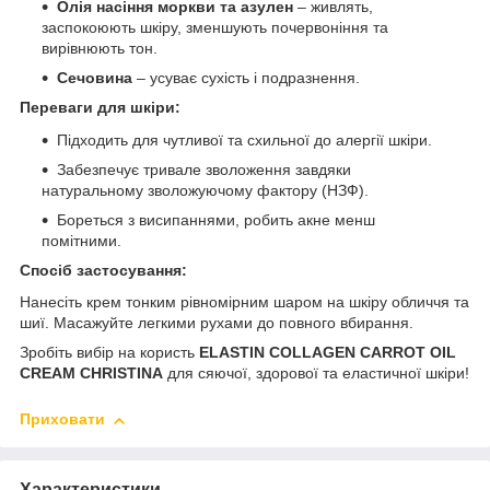
Олія насіння моркви та азулен
– живлять,
заспокоюють шкіру, зменшують почервоніння та
вирівнюють тон.
Сечовина
– усуває сухість і подразнення.
Переваги для шкіри:
Підходить для чутливої та схильної до алергії шкіри.
Забезпечує тривале зволоження завдяки
натуральному зволожуючому фактору (НЗФ).
Бореться з висипаннями, робить акне менш
помітними.
Спосіб застосування:
Нанесіть крем тонким рівномірним шаром на шкіру обличчя та
шиї. Масажуйте легкими рухами до повного вбирання.
Зробіть вибір на користь
ELASTIN COLLAGEN CARROT OIL
CREAM CHRISTINA
для сяючої, здорової та еластичної шкіри!
Приховати
Характеристики