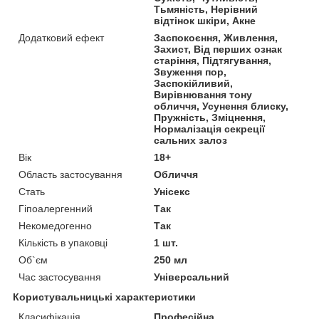
Тьмяність, Нерівний
відтінок шкіри, Акне
Додатковий ефект
Заспокоєння, Живлення,
Захист, Від перших ознак
старіння, Підтягування,
Звуження пор,
Заспокійливий,
Вирівнювання тону
обличчя, Усунення блиску,
Пружність, Зміцнення,
Нормалізація секреції
сальних залоз
Вік
18+
Область застосування
Обличчя
Стать
Унісекс
Гіпоалергенний
Так
Некомедогенно
Так
Кількість в упаковці
1 шт.
Об`єм
250 мл
Час застосування
Універсальний
Користувальницькі характеристики
Класифікація
Професійна