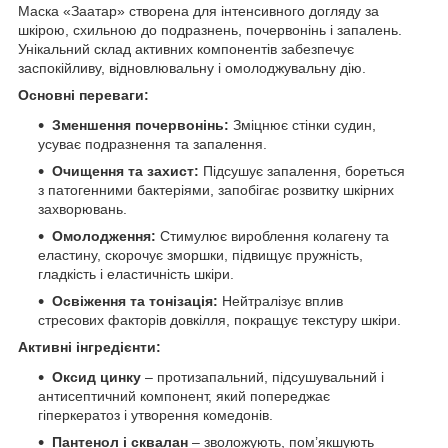
Маска «Заатар» створена для інтенсивного догляду за
шкірою, схильною до подразнень, почервонінь і запалень.
Унікальний склад активних компонентів забезпечує
заспокійливу, відновлювальну і омолоджувальну дію.
Основні переваги:
Зменшення почервонінь:
Зміцнює стінки судин,
усуває подразнення та запалення.
Очищення та захист:
Підсушує запалення, бореться
з патогенними бактеріями, запобігає розвитку шкірних
захворювань.
Омолодження:
Стимулює вироблення колагену та
еластину, скорочує зморшки, підвищує пружність,
гладкість і еластичність шкіри.
Освіження та тонізація:
Нейтралізує вплив
стресових факторів довкілля, покращує текстуру шкіри.
Активні інгредієнти:
Оксид цинку
– протизапальний, підсушувальний і
антисептичний компонент, який попереджає
гіперкератоз і утворення комедонів.
Пантенол і сквалан
– зволожують, пом’якшують