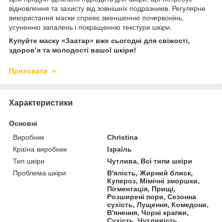
відновлення та захисту від зовнішніх подразників. Регулярне
використання маски сприяє зменшенню почервонінь,
усуненню запалень і покращенню текстури шкіри.
Купуйте маску «Заатар» вже сьогодні для свіжості,
здоров’я та молодості вашої шкіри!
Приховати
Характеристики
Основні
Виробник
Christina
Країна виробник
Ізраїль
Тип шкіри
Чутлива, Всі типи шкіри
Проблема шкіри
В'ялість, Жирний блиск,
Купероз, Мімічні зморшки,
Пігментація, Прищі,
Розширені пори, Сезонна
сухість, Лущення, Комедони,
В'янення, Чорні крапки,
Сухість, Чутливість,