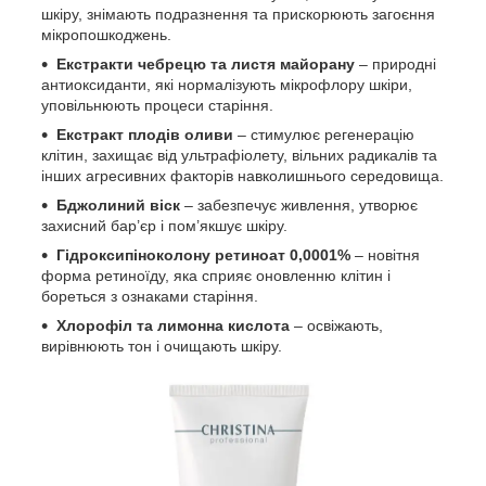
шкіру, знімають подразнення та прискорюють загоєння
мікропошкоджень.
Екстракти чебрецю та листя майорану
– природні
антиоксиданти, які нормалізують мікрофлору шкіри,
уповільнюють процеси старіння.
Екстракт плодів оливи
– стимулює регенерацію
клітин, захищає від ультрафіолету, вільних радикалів та
інших агресивних факторів навколишнього середовища.
Бджолиний віск
– забезпечує живлення, утворює
захисний бар’єр і пом’якшує шкіру.
Гідроксипіноколону ретиноат 0,0001%
– новітня
форма ретиноїду, яка сприяє оновленню клітин і
бореться з ознаками старіння.
Хлорофіл та лимонна кислота
– освіжають,
вирівнюють тон і очищають шкіру.