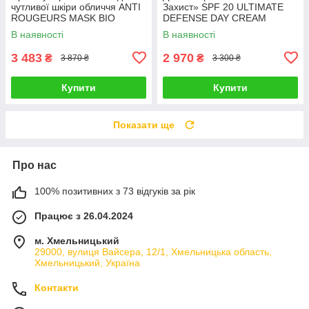
чутливої ​​шкіри обличчя ANTI
Захист» SPF 20 ULTIMATE
ROUGEURS MASK BIO
DEFENSE DAY CREAM
PHYTO CHRISTINA (крок 6с)
SPF20 BIO PHYTO
В наявності
В наявності
250 мл
CHRISTINA (крок 8B) 250 мл
3 483
2 970
₴
₴
3 870 ₴
3 300 ₴
Купити
Купити
Показати ще
Про нас
100% позитивних з 73 відгуків за рік
Працює з 26.04.2024
м. Хмельницький
29000, вулиця Вайсера, 12/1, Хмельницька область,
Хмельницький, Україна
Контакти