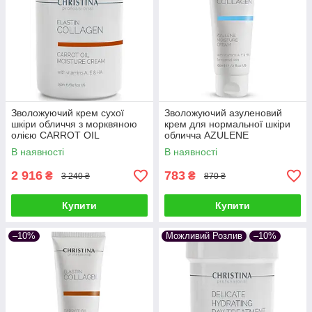
Зволожуючий крем сухої
Зволожуючий азуленовий
шкіри обличчя з морквяною
крем для нормальної шкіри
олією CARROT OIL
обличча AZULENE
MOISTURE CREAM ELASTIN
MOISTURE CREAM ELASTIN
В наявності
В наявності
COLLAGEN CHRISTINA 250
COLLAGEN CHRISTINA 60 мл
мл
2 916
783
₴
₴
3 240 ₴
870 ₴
Купити
Купити
–10%
Можливий Розлив
–10%