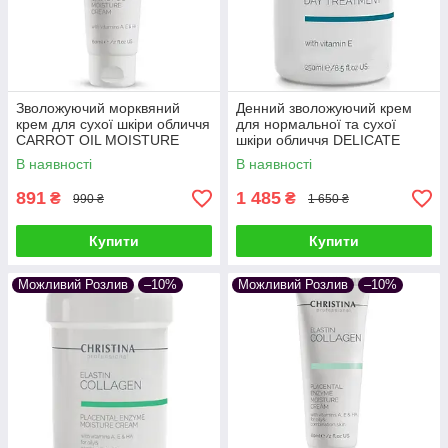
Зволожуючий морквяний
Денний зволожуючий крем
крем для сухої шкіри обличчя
для нормальної та сухої
CARROT OIL MOISTURE
шкіри обличчя DELICATE
CREAM ELASTIN COLLAGEN
HYDRATING DAY
В наявності
В наявності
CHRISTINA 60 мл
TREATMENT CHRISTINA 250
мл
891
1 485
₴
₴
990 ₴
1 650 ₴
Купити
Купити
Можливий Розлив
–10%
Можливий Розлив
–10%