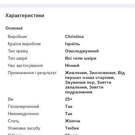
Характеристики
Основні
Виробник
Christina
Країна виробник
Ізраїль
Тип крему
Омолоджуючий
Тип шкіри
Всі типи шкіри
Час застосування
Нічний
Призначення і результат
Живлення, Зволоження, Від
перших ознак старіння,
Звуження пор, Зняття
запалення, Зняття
подразнення
Вік
25+
Гіпоалергенний
Так
Некомедогенно
Так
Стать
Жіноча
Упаковка засобу
Тюбик