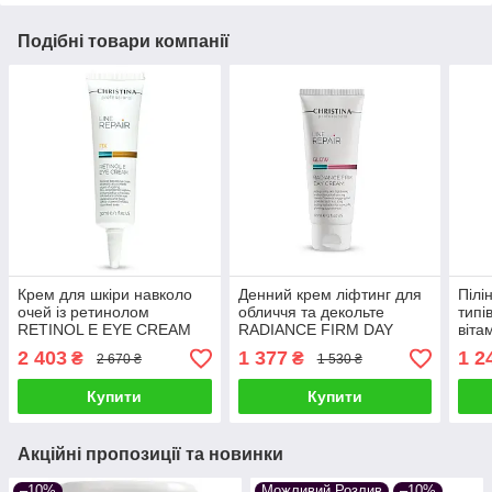
Подібні товари компанії
Крем для шкіри навколо
Денний крем ліфтинг для
Пілі
очей із ретинолом
обличчя та декольте
типі
RETINOL E EYE CREAM
RADIANCE FIRM DAY
віта
LINE REPAIR FIX
CREAM LINE REPAIR
GOM
2 403
1 377
1 2
₴
₴
2 670 ₴
1 530 ₴
CHRISTINA 30 мл
GLOW CHRISTINA «Сяйво
E F
відновлюючий
та пружність» 60 мл
мл
Купити
Купити
Акційні пропозиції та новинки
–10%
Можливий Розлив
–10%