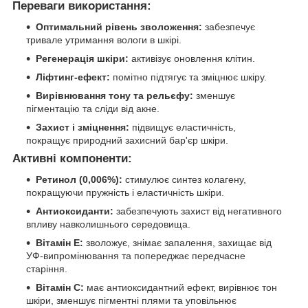
Переваги використання:
Оптимальний рівень зволоження:
забезпечує
тривале утримання вологи в шкірі.
Регенерація шкіри:
активізує оновлення клітин.
Ліфтинг-ефект:
помітно підтягує та зміцнює шкіру.
Вирівнювання тону та рельєфу:
зменшує
пігментацію та сліди від акне.
Захист і зміцнення:
підвищує еластичність,
покращує природний захисний бар'єр шкіри.
Активні компоненти:
Ретинол (0,006%):
стимулює синтез колагену,
покращуючи пружність і еластичність шкіри.
Антиоксиданти:
забезпечують захист від негативного
впливу навколишнього середовища.
Вітамін Е:
зволожує, знімає запалення, захищає від
УФ-випромінювання та попереджає передчасне
старіння.
Вітамін С:
має антиоксидантний ефект, вирівнює тон
шкіри, зменшує пігментні плями та уповільнює