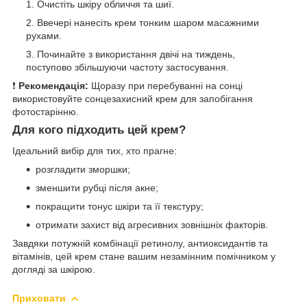
Очистіть шкіру обличчя та шиї.
Ввечері нанесіть крем тонким шаром масажними
рухами.
Починайте з використання двічі на тиждень,
поступово збільшуючи частоту застосування.
❗
Рекомендація:
Щоразу при перебуванні на сонці
використовуйте сонцезахисний крем для запобігання
фотостарінню.
Для кого підходить цей крем?
Ідеальний вибір для тих, хто прагне:
розгладити зморшки;
зменшити рубці після акне;
покращити тонус шкіри та її текстуру;
отримати захист від агресивних зовнішніх факторів.
Завдяки потужній комбінації ретинолу, антиоксидантів та
вітамінів, цей крем стане вашим незамінним помічником у
догляді за шкірою.
Приховати