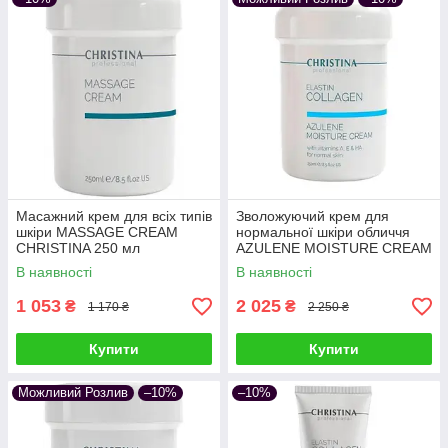
Масажний крем для всіх типів
Зволожуючий крем для
шкіри MASSAGE CREAM
нормальної шкіри обличчя
CHRISTINA 250 мл
AZULENE MOISTURE CREAM
доглядовий зволожуючий
ELASTIN COLLAGEN
В наявності
В наявності
CHRISTINA 250 мл
1 053
2 025
₴
₴
1 170 ₴
2 250 ₴
Купити
Купити
Можливий Розлив
–10%
–10%