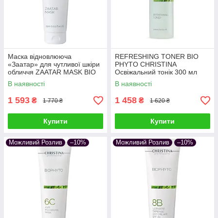
Маска відновлююча
REFRESHING TONER BIO
«Заатар» для чутливої шкіри
PHYTO CHRISTINA
обличчя ZAATAR MASK BIO
Освіжальний тонік 300 мл
PHYTO CHRISTINA 75 мл
В наявності
В наявності
1 593
1 458
₴
₴
1 770 ₴
1 620 ₴
Купити
Купити
Можливий Розлив
–10%
Можливий Розлив
–10%