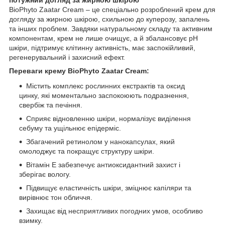
потужний догляд за жирною шкірою
BioPhyto Zaatar Cream – це спеціально розроблений крем для
догляду за жирною шкірою, схильною до куперозу, запалень
та інших проблем. Завдяки натуральному складу та активним
компонентам, крем не лише очищує, а й збалансовує pH
шкіри, підтримує клітинну активність, має заспокійливий,
регенерувальний і захисний ефект.
Переваги крему BioPhyto Zaatar Cream:
Містить комплекс рослинних екстрактів та оксид
цинку, які моментально заспокоюють подразнення,
свербіж та печіння.
Сприяє відновленню шкіри, нормалізує виділення
себуму та ущільнює епідерміс.
Збагачений ретинолом у нанокапсулах, який
омолоджує та покращує структуру шкіри.
Вітамін Е забезпечує антиоксидантний захист і
зберігає вологу.
Підвищує еластичність шкіри, зміцнює капіляри та
вирівнює тон обличчя.
Захищає від несприятливих погодних умов, особливо
взимку.