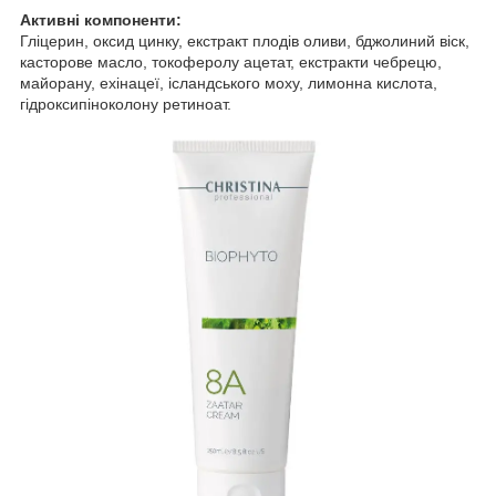
Активні компоненти:
Гліцерин, оксид цинку, екстракт плодів оливи, бджолиний віск,
касторове масло, токоферолу ацетат, екстракти чебрецю,
майорану, ехінацеї, ісландського моху, лимонна кислота,
гідроксипіноколону ретиноат.