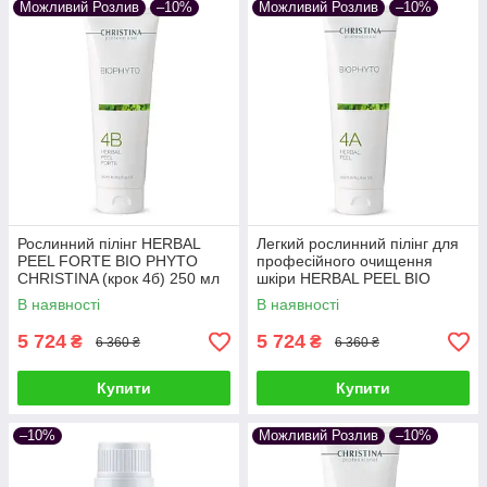
Можливий Розлив
–10%
Можливий Розлив
–10%
Рослинний пілінг HERBAL
Легкий рослинний пілінг для
PEEL FORTE BIO PHYTO
професійного очищення
CHRISTINA (крок 4б) 250 мл
шкіри HERBAL PEEL BIO
для жирної та комбінованої
PHYTO CHRISTINA (крок 4а)
В наявності
В наявності
шкіри
250 мл
5 724
5 724
₴
₴
6 360 ₴
6 360 ₴
Купити
Купити
–10%
Можливий Розлив
–10%