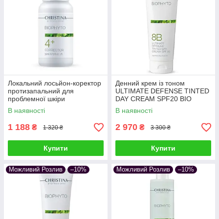
Локальний лосьйон-коректор
Денний крем із тоном
протизапальний для
ULTIMATE DEFENSE TINTED
проблемної шкіри
DAY CREAM SPF20 BIO
CORRECTOR BIO PHYTO
PHYTO CHRISTINA
В наявності
В наявності
CHRISTINA (крок 4+) 30 мл
"Абсолютний Захист" (крок
8b) 250 мл
1 188
2 970
₴
₴
1 320 ₴
3 300 ₴
Купити
Купити
Можливий Розлив
–10%
Можливий Розлив
–10%