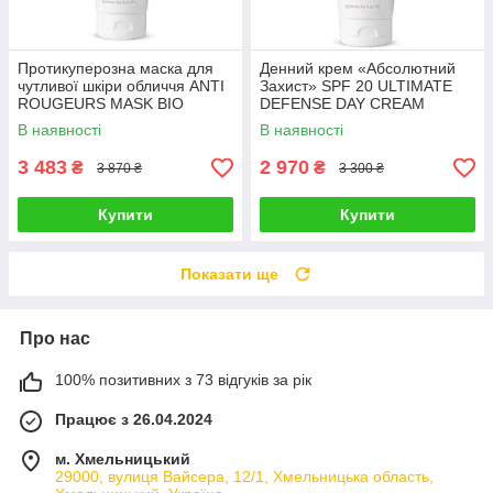
Протикуперозна маска для
Денний крем «Абсолютний
чутливої ​​шкіри обличчя ANTI
Захист» SPF 20 ULTIMATE
ROUGEURS MASK BIO
DEFENSE DAY CREAM
PHYTO CHRISTINA (крок 6с)
SPF20 BIO PHYTO
В наявності
В наявності
250 мл
CHRISTINA (крок 8B) 250 мл
3 483
2 970
₴
₴
3 870 ₴
3 300 ₴
Купити
Купити
Показати ще
Про нас
100% позитивних з 73 відгуків за рік
Працює з 26.04.2024
м. Хмельницький
29000, вулиця Вайсера, 12/1, Хмельницька область,