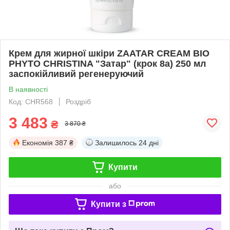
Крем для жирної шкіри ZAATAR CREAM BIO
PHYTO CHRISTINA "Затар" (крок 8а) 250 мл
заспокійливий регенеруючий
В наявності
Код: CHR568
Роздріб
3 483
₴
3 870 ₴
Економія
387 ₴
Залишилось
24 дні
Купити
або
Купити з