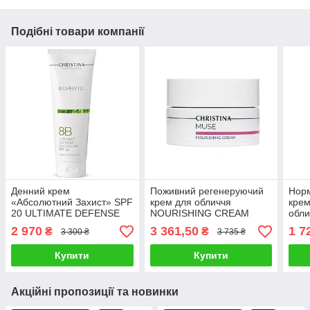
Подібні товари компанії
Денний крем
Поживний регенеруючий
Норм
«Абсолютний Захист» SPF
крем для обличчя
крем
20 ULTIMATE DEFENSE
NOURISHING CREAM
обл
DAY CREAM SPF20 BIO
MUSE CHRISTINA 50 мл
NIG
2 970
3 361,50
1 7
₴
₴
3 300 ₴
3 735 ₴
PHYTO CHRISTINA (крок
для сухої шкіри
PHY
8B) 250 мл
Купити
Купити
Акційні пропозиції та новинки