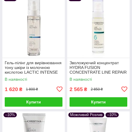
Гель-пілінг для вирівнювання
Зволожуючий концентрат
тону шкіри із молочною
HYDRA FUSION
кислотою LACTIC INTENSE
CONCENTRATE LINE REPAIR
PEEL LINE REPAIR HYDRA
CHRISTINA (крок 6) 50 мл /
В наявності
В наявності
CHRISTINA 50 мл
Відновлююча сироватка
1 620
2 565
₴
₴
1 800 ₴
2 850 ₴
Купити
Купити
–10%
Можливий Розлив
–10%