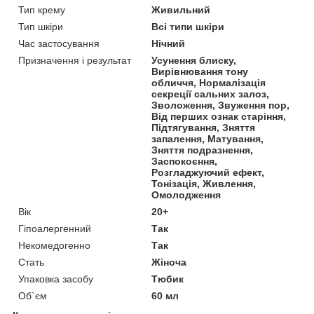
Тип крему
Живильний
Тип шкіри
Всі типи шкіри
Час застосування
Нічний
Призначення і результат
Усунення блиску,
Вирівнювання тону
обличчя, Нормалізація
секреції сальних залоз,
Зволоження, Звуження пор,
Від перших ознак старіння,
Підтягування, Зняття
запалення, Матування,
Зняття подразнення,
Заспокоєння,
Розгладжуючий ефект,
Тонізація, Живлення,
Омолодження
Вік
20+
Гіпоалергенний
Так
Некомедогенно
Так
Стать
Жіноча
Упаковка засобу
Тюбик
Об`єм
60 мл