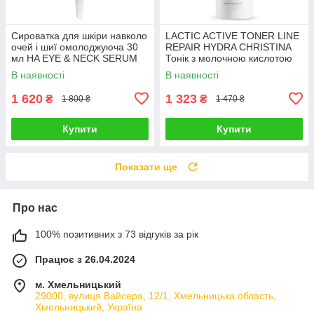
Сироватка для шкіри навколо
LACTIC ACTIVE TONER LINE
очей і шиї омолоджуюча 30
REPAIR HYDRA CHRISTINA
мл HA EYE & NECK SERUM
Тонік з молочною кислотою
LINE REPAIR HYDRA
300 мл
В наявності
В наявності
CHRISTINA
1 620
1 323
₴
₴
1 800 ₴
1 470 ₴
Купити
Купити
Показати ще
Про нас
100% позитивних з 73 відгуків за рік
Працює з 26.04.2024
м. Хмельницький
29000, вулиця Вайсера, 12/1, Хмельницька область,
Хмельницький, Україна