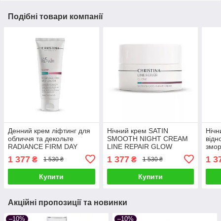
Подібні товари компанії
Денний крем ліфтинг для
Нічний крем SATIN
Нічн
обличчя та декольте
SMOOTH NIGHT CREAM
відн
RADIANCE FIRM DAY
LINE REPAIR GLOW
змор
CREAM LINE REPAIR
CHRISTINA "Гладкість
NIA
1 377
1 377
1 3
₴
₴
1 530 ₴
1 530 ₴
GLOW CHRISTINA «Сяйво
сатину" 50 мл для
CRE
та пружність» 60 мл
відновлення шкіри
NUT
Купити
Купити
мл
Акційні пропозиції та новинки
–10%
–10%