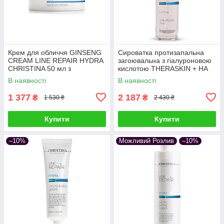
Крем для обличчя GINSENG
Сироватка протизапальна
CREAM LINE REPAIR HYDRA
загоювальна з гіалуроновою
CHRISTINA 50 мл з
кислотою THERASKIN + HA
екстрактом женьшеню
LINE REPAIR HYDRA
В наявності
В наявності
зволожуючий, відновлюючий
CHRISTINA 30 мл
1 377
2 187
₴
₴
1 530 ₴
2 430 ₴
Купити
Купити
–10%
Можливий Розлив
–10%