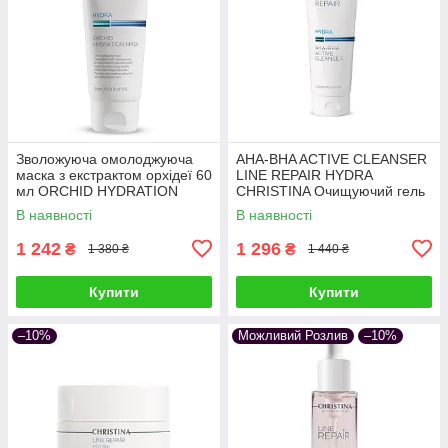
Зволожуюча омолоджуюча
AHA-BHA ACTIVE CLEANSER
маска з екстрактом орхідеї 60
LINE REPAIR HYDRA
мл ORCHID HYDRATION
CHRISTINA Очищуючий гель
MASK LINE REPAIR HYDRA
з AHA-BHA кислотами 250 мл
В наявності
В наявності
CHRISTINA
1 242
1 296
₴
₴
1 380 ₴
1 440 ₴
Купити
Купити
–10%
Можливий Розлив
–10%