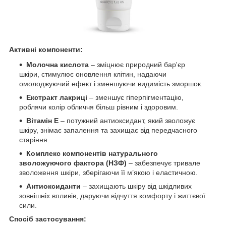
Активні компоненти:
Молочна кислота
– зміцнює природний бар'єр
шкіри, стимулює оновлення клітин, надаючи
омолоджуючий ефект і зменшуючи видимість зморшок.
Екстракт лакриці
– зменшує гіперпігментацію,
роблячи колір обличчя більш рівним і здоровим.
Вітамін Е
– потужний антиоксидант, який зволожує
шкіру, знімає запалення та захищає від передчасного
старіння.
Комплекс компонентів натурального
зволожуючого фактора (НЗФ)
– забезпечує тривале
зволоження шкіри, зберігаючи її м’якою і еластичною.
Антиоксиданти
– захищають шкіру від шкідливих
зовнішніх впливів, даруючи відчуття комфорту і життєвої
сили.
Спосіб застосування: