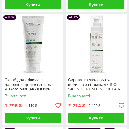
Купити
Купити
–10%
–10%
Скраб для обличчя з
Сироватка зволожуюча
деревною целюлозою для
поживна з вітамінами BIO
м'якого очищення шкіри
SATIN SERUM LINE REPAIR
WOOD PULP SCRUB LINE
NUTRIENT CHRISTINA "Біо
В наявності
В наявності
REPAIR NUTRIENT
Сатин" 30 мл
CHRISTINA
1 296
2 214
₴
₴
1 440 ₴
2 460 ₴
Купити
Купити