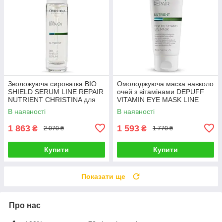
Зволожуюча сироватка BIO
Омолоджуюча маска навколо
SHIELD SERUM LINE REPAIR
очей з вітамінами DEPUFF
NUTRIENT CHRISTINA для
VITAMIN EYE MASK LINE
всіх типів шкіри "Біо Захист"
REPAIR NUTRIENT
В наявності
В наявності
30 мл
CHRISTINA 60 мл
1 863
1 593
₴
₴
2 070 ₴
1 770 ₴
Купити
Купити
Показати ще
Про нас