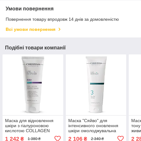
Умови повернення
Повернення товару впродовж 14 днів за домовленістю
Всі умови повернення
Подібні товари компанії
Маска для відновлення
Маска "Сяйво" для
Маск
шкіри з гіалуроновою
інтенсивного оновлення
тону
кислотою COLLAGEN
шкіри омолоджувальна
живи
BOOST MASK LINE
GLOW MASK LINE REPAIR
тро
1 242
2 106
2 2
₴
₴
1 380 ₴
2 340 ₴
REPAIR FIRM CHRISTINA
CHRISTINA (крок 3) 250
MUSE