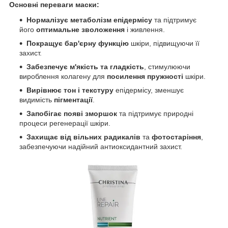
Основні переваги маски:
Нормалізує метаболізм епідермісу
та підтримує
його
оптимальне зволоження
і живлення.
Покращує бар'єрну функцію
шкіри, підвищуючи її
захист.
Забезпечує м'якість та гладкість
, стимулюючи
вироблення колагену для
посилення пружності
шкіри.
Вирівнює тон і текстуру
епідермісу, зменшує
видимість
пігментації
.
Запобігає появі зморшок
та підтримує природні
процеси регенерації шкіри.
Захищає від вільних радикалів
та
фотостаріння
,
забезпечуючи надійний антиоксидантний захист.