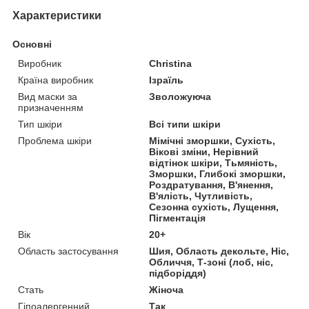
Характеристики
Основні
Виробник
Christina
Країна виробник
Ізраїль
Вид маски за
Зволожуюча
призначенням
Тип шкіри
Всі типи шкіри
Проблема шкіри
Мімічні зморшки, Сухість,
Вікові зміни, Нерівний
відтінок шкіри, Тьмяність,
Зморшки, Глибокі зморшки,
Роздратування, В'янення,
В'ялість, Чутливість,
Сезонна сухість, Лущення,
Пігментація
Вік
20+
Область застосування
Шия, Область декольте, Ніс,
Обличчя, Т-зоні (лоб, ніс,
підборіддя)
Стать
Жіноча
Гіпоалергенний
Так