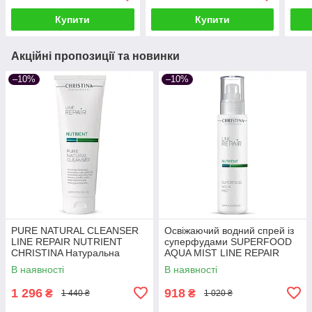
60 мл
мл
250 
Купити
Купити
Акційні пропозиції та новинки
–10%
–10%
PURE NATURAL CLEANSER
Освіжаючий водний спрей із
LINE REPAIR NUTRIENT
суперфудами SUPERFOOD
CHRISTINA Натуральна
AQUA MIST LINE REPAIR
очищувальна пінка 250 мл
NUTRIENT CHRISTINA 100
В наявності
В наявності
мл для зволоження обличчя
1 296
918
₴
₴
1 440 ₴
1 020 ₴