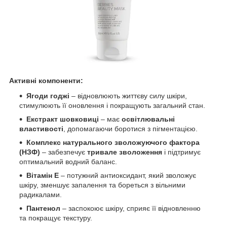
Активні компоненти:
Ягоди годжі
– відновлюють життєву силу шкіри,
стимулюють її оновлення і покращують загальний стан.
Екстракт шовковиці
– має
освітлювальні
властивості
, допомагаючи боротися з пігментацією.
Комплекс натурального зволожуючого фактора
(НЗФ)
– забезпечує
тривале зволоження
і підтримує
оптимальний водний баланс.
Вітамін Е
– потужний антиоксидант, який зволожує
шкіру, зменшує запалення та бореться з вільними
радикалами.
Пантенол
– заспокоює шкіру, сприяє її відновленню
та покращує текстуру.