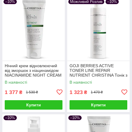
–10%
Можливий Розлив
–10%
Нічний крем відновлюючий
GOJI BERRIES ACTIVE
від зморшок з ніацинамідом
TONER LINE REPAIR
NIACINAMIDE NIGHT CREAM
NUTRIENT CHRISTINA Тонік з
LINE REPAIR NUTRIENT
ягодами годжі 300 мл
В наявності
В наявності
CHRISTINA 60 мл
1 377
1 323
₴
₴
1 530 ₴
1 470 ₴
Купити
Купити
–10%
–10%