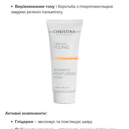
Вирівнювання тону
і боротьба з гіперпігментацією
завдяки ретиніл пальмітату.
Активні компоненти:
Гліцерин
– зволожує та пом’якшує шкіру.