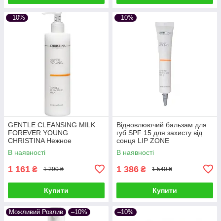
–10%
–10%
GENTLE CLEANSING MILK
Відновлюючий бальзам для
FOREVER YOUNG
губ SPF 15 для захисту від
CHRISTINA Нежное
сонця LIP ZONE
очищающее молочко 300 мл
REVITALIZER FOREVER
В наявності
В наявності
YOUNG CHRISTINA 20 мл
1 161
1 386
₴
₴
1 290 ₴
1 540 ₴
Купити
Купити
Можливий Розлив
–10%
–10%