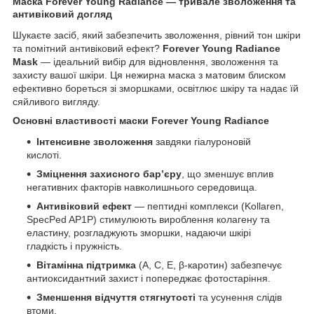
Маска Forever Young Radiance — тривале зволоження та
антивіковий догляд
Шукаєте засіб, який забезпечить зволоження, рівний тон шкіри
та помітний антивіковий ефект?
Forever Young Radiance
Mask
— ідеальний вибір для відновлення, зволоження та
захисту вашої шкіри. Ця нежирна маска з матовим блиском
ефективно бореться зі зморшками, освітлює шкіру та надає їй
сяйливого вигляду.
Основні властивості маски Forever Young Radiance
Інтенсивне зволоження
завдяки гіалуроновій
кислоті.
Зміцнення захисного бар’єру
, що зменшує вплив
негативних факторів навколишнього середовища.
Антивіковий ефект
— пептидні комплекси (Kollaren,
SpecPed AP1P) стимулюють вироблення колагену та
еластину, розгладжують зморшки, надаючи шкірі
гладкість і пружність.
Вітамінна підтримка
(A, C, E, β-каротин) забезпечує
антиоксидантний захист і попереджає фотостаріння.
Зменшення відчуття стягнутості
та усунення слідів
втоми.