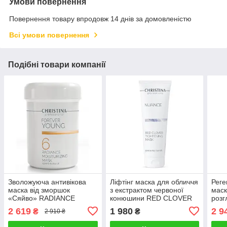
Умови повернення
Повернення товару впродовж 14 днів за домовленістю
Всі умови повернення
Подібні товари компанії
Зволожуюча антивікова
Ліфтінг маска для обличчя
Реге
маска від зморшок
з екстрактом червоної
маск
«Сяйво» RADIANCE
конюшини RED CLOVER
розг
MOISTURIZING MASK
TIGHTENING MASK
MAS
2 619
1 980
2 9
₴
₴
2 910 ₴
FOREVER YOUNG
NUANCE CHRISTINA 50
CHRI
CHRISTINA 250 мл
мл
мл