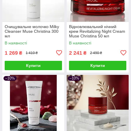
Очищувальне молочко Milky
Відновлювальний нічний
Cleanser Muse Christina 300
крем Revitalizing Night Cream
мл
Muse Christina 50 мл
В наявності
В наявності
1 269
2 241
₴
₴
1 410 ₴
2 490 ₴
Купити
Купити
–10%
–10%