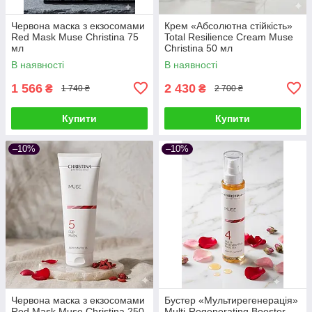
Червона маска з екзосомами
Крем «Абсолютна стійкість»
Red Mask Muse Christina 75
Total Resilience Cream Muse
мл
Christina 50 мл
В наявності
В наявності
1 566
2 430
₴
₴
1 740 ₴
2 700 ₴
Купити
Купити
–10%
–10%
Червона маска з екзосомами
Бустер «Мультирегенерація»
Red Mask Muse Christina 250
Multi-Regenerating Booster