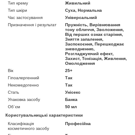
Тип крему
Живильний
Тип шкіри
Суха, Нормальна
Час застосування
Універсальний
Призначення і результат
Пружність, Вирівнювання
тону обличчя, Зволоження,
Від перших ознак старіння,
Зняття запалення,
Заспокоєння, Перешкоджає
зневодненню,
Розгладжуючий ефект,
Захист, Тонізація, Живлення,
Омолодження
Вік
25+
Гіпоалергенний
Так
Некомедогенно
Так
Стать
Унісекс
Упаковка засобу
Банка
Об`єм
50 мл
Користувальницькі характеристики
Класифікація
Професійна
косметичного засобу