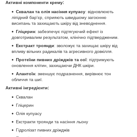
Активні компоненти крему:
Сквалан та олія насіння купуасу
: відновлюють
ліпідний бар'єр, сприяють швидшому загоєнню
висипань та захищають шкіру від зневоднення.
Гліцерин
: забезпечує підтягуючий ефект із
довготривалим результатом, клінічно підтвердженим.
Екстракт троянди
: зволожує та захищає шкіру від
впливу вільних радикалів та агресивного довкілля.
Протеїни пивних дріжджів та сої
: підтримують
оновлення клітин, захищаючи ДНК шкіри.
Алантоїн
: зменшує подразнення, вирівнює тон
обличчя та шиї.
Активні інгредієнти:
Сквалан
Гліцерин
Олія купуасу
Екстракти троянди та насіння льону
Гідролізат пивних дріжджів