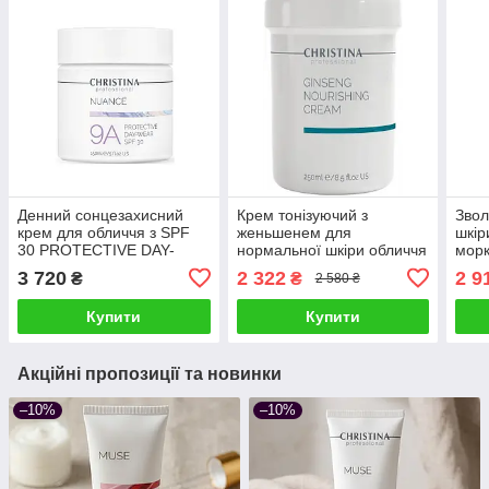
Денний сонцезахисний
Крем тонізуючий з
Звол
крем для обличчя з SPF
женьшенем для
шкір
30 PROTECTIVE DAY-
нормальної шкіри обличчя
морк
WEAR SPF 30 NUANCE
GINSENG NOURISHING
CAR
3 720
2 322
2 9
₴
₴
2 580 ₴
CHRISTINA 150 мл
CREAM CHRISTINA 250
CRE
омолоджуючий
мл
COL
Купити
Купити
250 
Акційні пропозиції та новинки
–10%
–10%