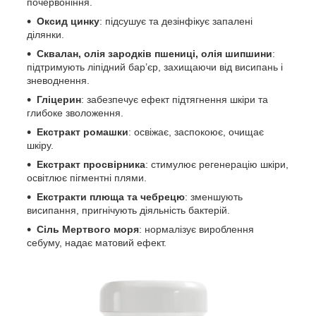
почервоніння.
Оксид цинку
: підсушує та дезінфікує запалені
ділянки.
Сквалан, олія зародків пшениці, олія шипшини
:
підтримують ліпідний бар’єр, захищаючи від висипань і
зневоднення.
Гліцерин
: забезпечує ефект підтягнення шкіри та
глибоке зволоження.
Екстракт ромашки
: освіжає, заспокоює, очищає
шкіру.
Екстракт просвірника
: стимулює регенерацію шкіри,
освітлює пігментні плями.
Екстракти плюща та чебрецю
: зменшують
висипання, пригнічують діяльність бактерій.
Сіль Мертвого моря
: нормалізує вироблення
себуму, надає матовий ефект.