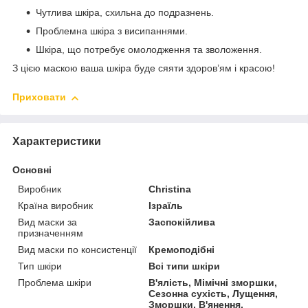
Чутлива шкіра, схильна до подразнень.
Проблемна шкіра з висипаннями.
Шкіра, що потребує омолодження та зволоження.
З цією маскою ваша шкіра буде сяяти здоров’ям і красою!
Приховати
Характеристики
Основні
Виробник
Christina
Країна виробник
Ізраїль
Вид маски за
Заспокійлива
призначенням
Вид маски по консистенції
Кремоподібні
Тип шкіри
Всі типи шкіри
Проблема шкіри
В'ялість, Мімічні зморшки,
Сезонна сухість, Лущення,
Зморшки, В'янення,