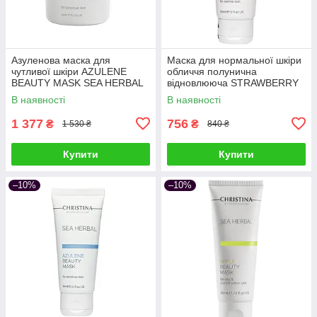
Азуленова маска для
Маска для нормальної шкіри
чутливої ​​шкіри AZULENE
обличчя полунична
BEAUTY MASK SEA HERBAL
відновлююча STRAWBERRY
CHRISTINA 250 мл
BEAUTY MASK SEA HERBAL
В наявності
В наявності
заспокійлива
CHRISTINA 60 мл
1 377
756
₴
₴
1 530 ₴
840 ₴
Купити
Купити
–10%
–10%