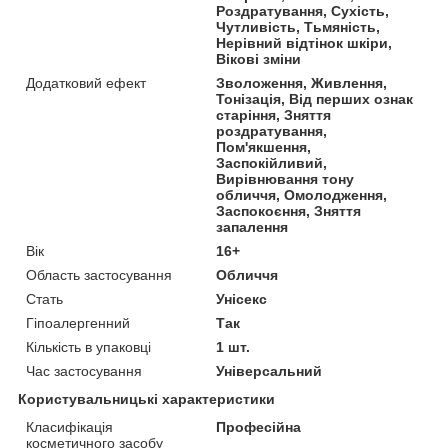
Роздратування, Сухість,
Чутливість, Тьмяність,
Нерівний відтінок шкіри,
Вікові зміни
Додатковий ефект
Зволоження, Живлення,
Тонізація, Від перших ознак
старіння, Зняття
роздратування,
Пом'якшення,
Заспокійливий,
Вирівнювання тону
обличчя, Омолодження,
Заспокоєння, Зняття
запалення
Вік
16+
Область застосування
Обличчя
Стать
Унісекс
Гіпоалергенний
Так
Кількість в упаковці
1 шт.
Час застосування
Універсальний
Користувальницькі характеристики
Класифікація
Професійна
косметичного засобу