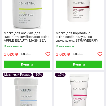
Маска для обличчя для
Маска для нормальної
жирної та комбінованої шкіри
шкіри особа полунична
APPLE BEAUTY MASK SEA
зволожуюча STRAWBERRY
HERBAL CHRISTINA 250 мл,
BEAUTY MASK SEA HERBAL
В наявності
В наявності
Яблучна маска
CHRISTINA 250 мл
1 620
1 620
₴
₴
1 800 ₴
1 800 ₴
Купити
Купити
Можливий Розлив
–10%
–10%