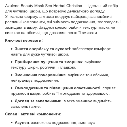
Azulene Beauty Mask Sea Herbal Christina — ідеальний вибір
для чутливої шкіри, що потребує делікатного догляду.
Унікальна формула маски поєднує найкращі заспокійливі
рослинні компоненти, які знімають подразнення, зволожують і
захищають шкіру. Завдяки кремоподібній текстурі маска не
висихає на обличчі, що дозволяє легко її змивати.
Ключові переваги
:
Зняття свербежу та сухості
: забезпечує комфорт
навіть для дуже чутливої шкіри.
Прибирання лущення та зморшок
: вирівнює
текстуру шкіри, роблячи її гладкою.
Зменшення почервоніння
: вирівнює тон обличчя,
нейтралізує подразнення.
Омолодження та підвищення еластичності
: сприяє
пружності шкіри, робить її молодшою та здоровішою.
Догляд за запаленнями
: маска зменшує видимість
запалень і акне.
Склад і активні компоненти
:
Азулен
: заспокоює подразнення, зменшує