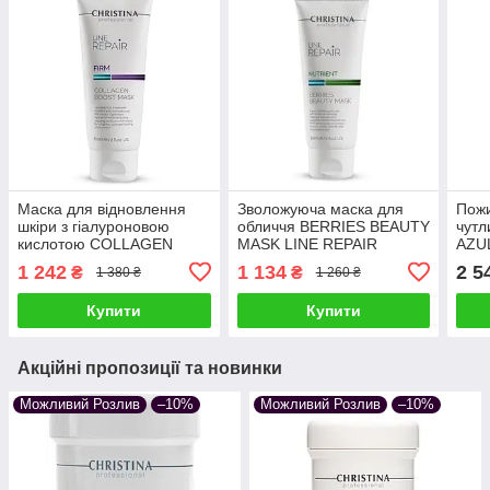
Маска для відновлення
Зволожуюча маска для
Пожи
шкіри з гіалуроновою
обличчя BERRIES BEAUTY
чутл
кислотою COLLAGEN
MASK LINE REPAIR
AZU
BOOST MASK LINE
NUTRIENT CHRISTINA 60
мл 
1 242
1 134
2 5
₴
₴
1 380 ₴
1 260 ₴
REPAIR FIRM CHRISTINA
мл живильна з ягодами
вир
60 мл
Купити
Купити
Акційні пропозиції та новинки
Можливий Розлив
–10%
Можливий Розлив
–10%