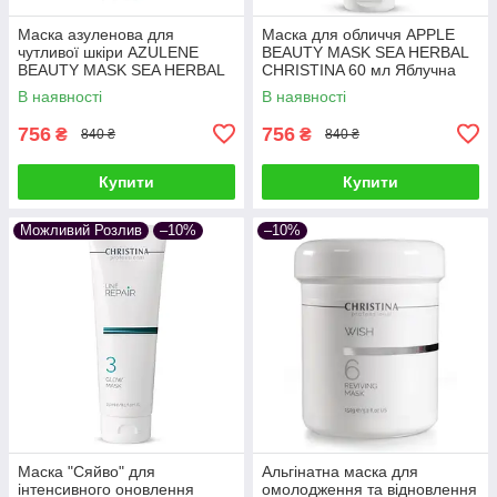
Маска азуленова для
Маска для обличчя APPLE
чутливої ​​шкіри AZULENE
BEAUTY MASK SEA HERBAL
BEAUTY MASK SEA HERBAL
CHRISTINA 60 мл Яблучна
CHRISTINA 60 мл
маска для жирної та
В наявності
В наявності
заспокійлива
комбінованої шкіри
756
756
₴
₴
840 ₴
840 ₴
Купити
Купити
Можливий Розлив
–10%
–10%
Маска "Сяйво" для
Альгінатна маска для
інтенсивного оновлення
омолодження та відновлення