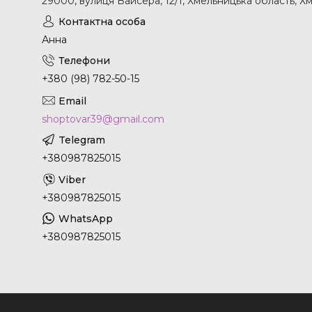
29000, вулиця Вайсера, 12/1, Хмельницька область, Х
Анна
+380 (98) 782-50-15
shoptovar39@gmail.com
+380987825015
+380987825015
+380987825015