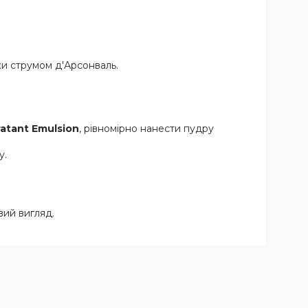
ки струмом д'Арсонваль.
atant Emulsion
, рівномірно нанести пудру
у.
вий вигляд.