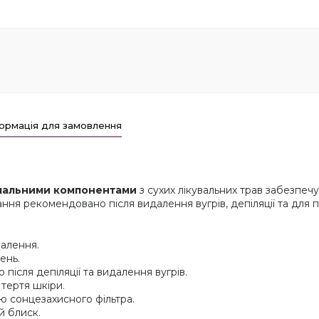
ормація для замовлення
апальними компонентами
з сухих лікувальних трав забезпе
ання рекомендовано після видалення вугрів, депіляції та для
палення.
ень.
після депіляції та видалення вугрів.
 тертя шкіри.
ю сонцезахисного фільтра.
й блиск.