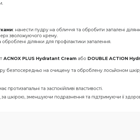
и.
тками
: нанести пудру на обличчя та обробити запалені ділян
верх зволожуючого крему.
 оброблені ділянки для профілактики запалення.
от
ACNOX PLUS Hydratant Cream
або
DOUBLE ACTION Hydr
дру безпосередньо на очищену та оброблену лосьйоном шкір
є протизапальні та заспокійливі властивості.
за шкірою, зменшуючи подразнення та підтримуючи її здоро