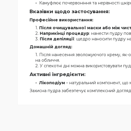
Камуфлює почервоніння та нерівності шкір
Вказівки щодо застосування:
Професійне використання:
Після очищувальної маски або між чис
Наприкінці процедур
: нанести пудру по
Після депіляції
: щедро наносити пудру на
Домашній догляд:
Після нанесення зволожуючого крему, як-
на обличчя.
У спекотні дні можна використовувати пу
Активні інгредієнти:
Лікоподіум
– натуральний компонент, що ма
Захисна пудра забезпечує комплексний догляд 