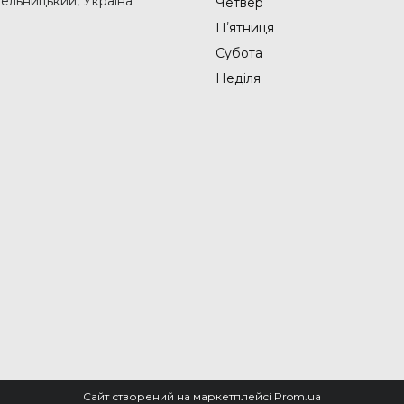
мельницький, Україна
Четвер
Пʼятниця
Субота
Неділя
Сайт створений на маркетплейсі
Prom.ua