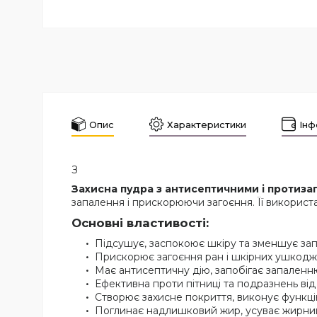
Опис
Характеристики
Інф
З
Захисна пудра з антисептичними і протиз
запалення і прискорюючи загоєння. Її використ
Основні властивості:
Підсушує, заспокоює шкіру та зменшує за
Прискорює загоєння ран і шкірних ушкодж
Має антисептичну дію, запобігає запаленню 
Ефективна проти пітниці та подразнень від
Створює захисне покриття, виконує функці
Поглинає надлишковий жир, усуває жирни