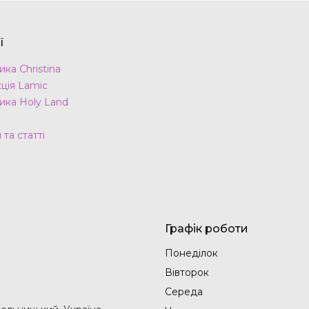
ї
ка Christina
ція Lamic
ика Holy Land
та статті
Графік роботи
Понеділок
Вівторок
Середа