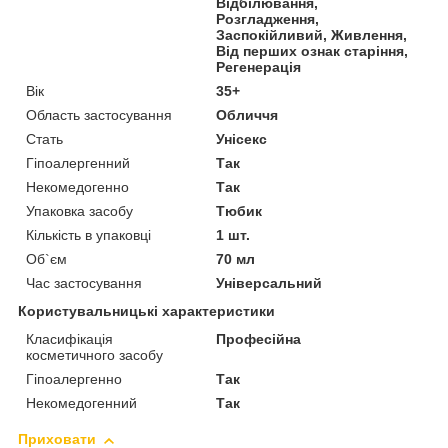
Відбілювання,
Розгладження,
Заспокійливий, Живлення,
Від перших ознак старіння,
Регенерація
Вік
35+
Область застосування
Обличчя
Стать
Унісекс
Гіпоалергенний
Так
Некомедогенно
Так
Упаковка засобу
Тюбик
Кількість в упаковці
1 шт.
Об`єм
70 мл
Час застосування
Універсальний
Користувальницькі характеристики
Класифікація
Професійна
косметичного засобу
Гіпоалергенно
Так
Некомедогенний
Так
Приховати