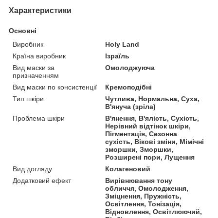
Характеристики
Основні
Виробник
Holy Land
Країна виробник
Ізраїль
Вид маски за
Омолоджуюча
призначенням
Вид маски по консистенції
Кремоподібні
Тип шкіри
Чутлива, Нормальна, Суха,
В'януча (зріла)
Проблема шкіри
В'янення, В'ялість, Сухість,
Нерівний відтінок шкіри,
Пігментація, Сезонна
сухість, Вікові зміни, Мімічні
зморшки, Зморшки,
Розширені пори, Лущення
Вид догляду
Колагеновий
Додатковий ефект
Вирівнювання тону
обличчя, Омолодження,
Зміцнення, Пружність,
Освітлення, Тонізація,
Відновлення, Освітлюючий,