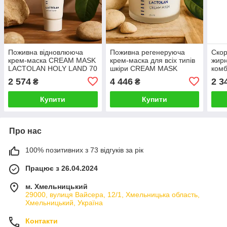
Поживна відновлююча
Поживна регенеруюча
Скор
крем-маска CREAM MASK
крем-маска для всіх типів
жирн
LACTOLAN HOLY LAND 70
шкіри CREAM MASK
комб
мл регенеруюча для всіх
LACTOLAN HOLY LAND
обл
2 574
4 446
2 3
₴
₴
типів шкіри
250 мл
MAS
Купити
Купити
Про нас
100% позитивних з 73 відгуків за рік
Працює з 26.04.2024
м. Хмельницький
29000, вулиця Вайсера, 12/1, Хмельницька область,
Хмельницький, Україна
Контакти