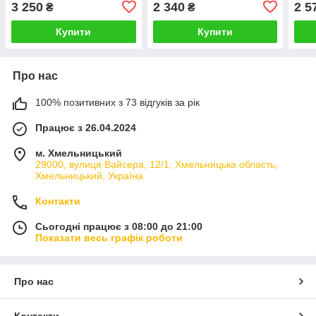
3 250
2 340
2 5
₴
₴
запалень
відновлення шкіри
типі
обличчя
Купити
Купити
Про нас
100% позитивних з 73 відгуків за рік
Працює з 26.04.2024
м. Хмельницький
29000, вулиця Вайсера, 12/1, Хмельницька область,
Хмельницький, Україна
Контакти
Сьогодні працює з 08:00 до 21:00
Показати весь графік роботи
Про нас
Контакти