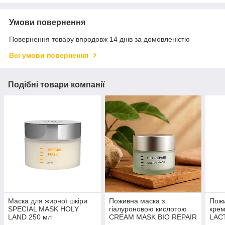
Умови повернення
Повернення товару впродовж 14 днів за домовленістю
Всі умови повернення
Подібні товари компанії
Маска для жирної шкіри
Поживна маска з
Пож
SPECIAL MASK HOLY
гіалуроновою кислотою
кре
LAND 250 мл
CREAM MASK BIO REPAIR
LAC
відновлююча від акне і
HOLY LAND 50 мл для
мл р