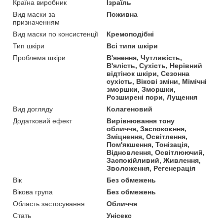
Країна виробник
Ізраїль
Вид маски за
Поживна
призначенням
Вид маски по консистенції
Кремоподібні
Тип шкіри
Всі типи шкіри
Проблема шкіри
В'янення, Чутливість,
В'ялість, Сухість, Нерівний
відтінок шкіри, Сезонна
сухість, Вікові зміни, Мімічні
зморшки, Зморшки,
Розширені пори, Лущення
Вид догляду
Колагеновий
Додатковий ефект
Вирівнювання тону
обличчя, Заспокоєння,
Зміцнення, Освітлення,
Пом'якшення, Тонізація,
Відновлення, Освітлюючий,
Заспокійливий, Живлення,
Зволоження, Регенерація
Вік
Без обмежень
Вікова група
Без обмежень
Область застосування
Обличчя
Стать
Унісекс