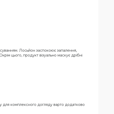
осуванням. Лосьйон заспокоює запалення,
крім цього, продукт візуально маскує дрібні
му для комплексного догляду варто додатково