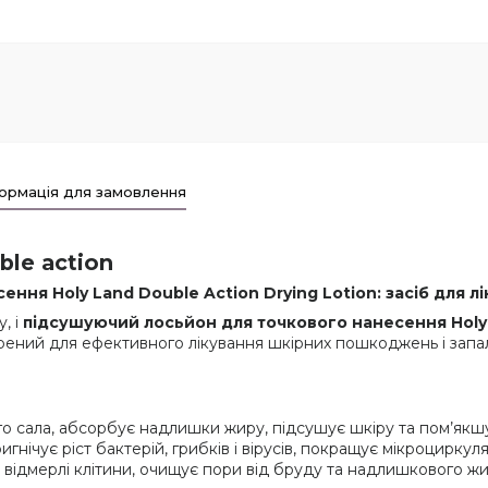
ормація для замовлення
le action
ня Holy Land Double Action Drying Lotion: засіб для л
, і
підсушуючий лосьйон для точкового нанесення Holy L
рений для ефективного лікування шкірних пошкоджень і зап
о сала, абсорбує надлишки жиру, підсушує шкіру та пом’якшує
ригнічує ріст бактерій, грибків і вірусів, покращує мікроцирк
є відмерлі клітини, очищує пори від бруду та надлишкового ж