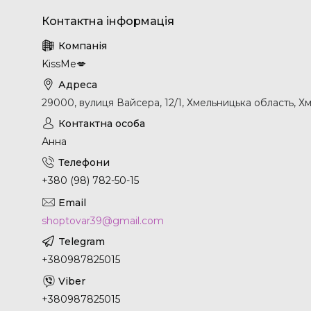
KissMe💋
29000, вулиця Вайсера, 12/1, Хмельницька область, Х
Анна
+380 (98) 782-50-15
shoptovar39@gmail.com
+380987825015
+380987825015