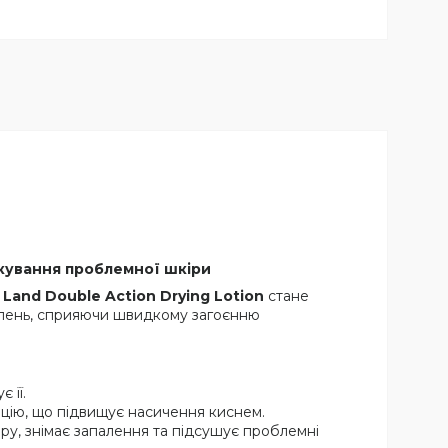
ікування проблемної шкіри
and Double Action Drying Lotion
стане
алень, сприяючи швидкому загоєнню
 її.
уляцію, що підвищує насичення киснем.
иру, знімає запалення та підсушує проблемні