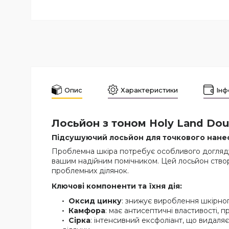
Опис
Характеристики
Інф
Лосьйон з тоном Holy Land Doub
Підсушуючий лосьйон для точкового нанесен
Проблемна шкіра потребує особливого догляду
вашим надійним помічником. Цей лосьйон ство
проблемних ділянок.
Ключові компоненти та їхня дія
:
Оксид цинку
: знижує вироблення шкірног
Камфора
: має антисептичні властивості, п
Сірка
: інтенсивний ексфоліант, що видаля