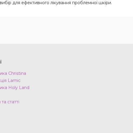
вибір для ефективного лікування проблемної шкіри.
ї
ка Christina
ція Lamic
ика Holy Land
та статті