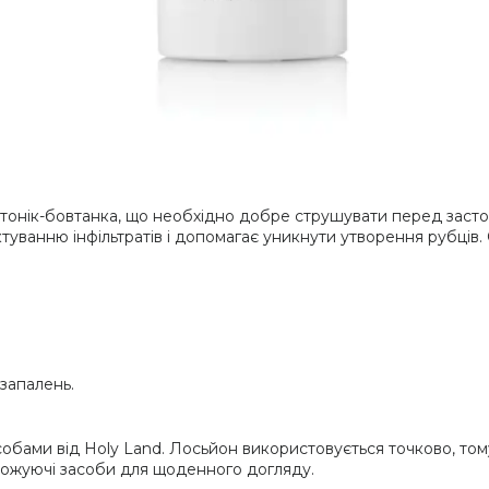
 тонік-бовтанка, що необхідно добре струшувати перед заст
уванню інфільтратів і допомагає уникнути утворення рубців. О
запалень.
собами від Holy Land. Лосьйон використовується точково, то
оложуючі засоби для щоденного догляду.