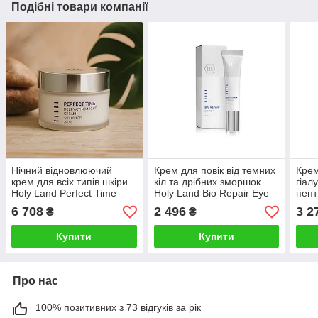
Подібні товари компанії
Нічний відновлюючий
Крем для повік від темних
Крем
крем для всіх типів шкіри
кіл та дрібних зморшок
гіал
Holy Land Perfect Time
Holy Land Bio Repair Eye
пепт
Deep Acting Night Cream
Cream 15 ml для всіх типів
Perf
6 708
2 496
3 2
₴
₴
250 ml
шкіри
Eye 
Купити
Купити
Про нас
100% позитивних з 73 відгуків за рік