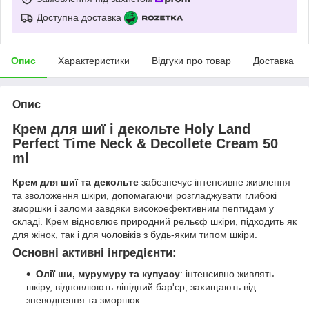
Доступна доставка
Опис
Характеристики
Відгуки про товар
Доставка
Опис
Крем для шиї і декольте Holy Land
Perfect Time Neck & Decollete Cream 50
ml
Крем для шиї та декольте
забезпечує інтенсивне живлення
та зволоження шкіри, допомагаючи розгладжувати глибокі
зморшки і заломи завдяки високоефективним пептидам у
складі. Крем відновлює природний рельєф шкіри, підходить як
для жінок, так і для чоловіків з будь-яким типом шкіри.
Основні активні інгредієнти:
Олії ши, мурумуру та купуасу
: інтенсивно живлять
шкіру, відновлюють ліпідний бар'єр, захищають від
зневоднення та зморшок.