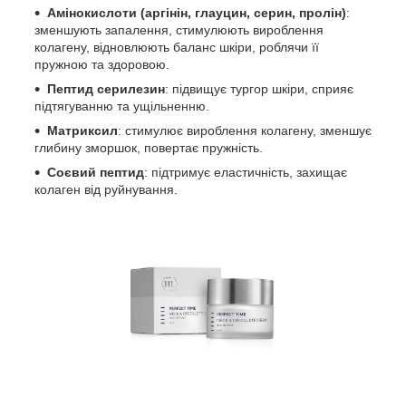
Амінокислоти (аргінін, глауцин, серин, пролін)
:
зменшують запалення, стимулюють вироблення
колагену, відновлюють баланс шкіри, роблячи її
пружною та здоровою.
Пептид серилезин
: підвищує тургор шкіри, сприяє
підтягуванню та ущільненню.
Матриксил
: стимулює вироблення колагену, зменшує
глибину зморшок, повертає пружність.
Соєвий пептид
: підтримує еластичність, захищає
колаген від руйнування.