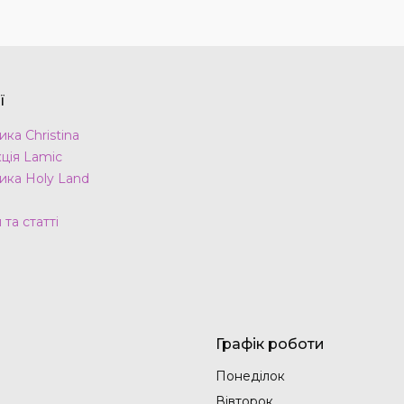
ї
ка Christina
ція Lamic
ика Holy Land
та статті
Графік роботи
Понеділок
Вівторок