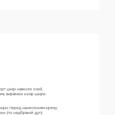
рт шкірі навколо очей.
ма, вирівнює колір шкіри.
шкіри, перед нанесенням крему.
ки (по надбрівній дугі).