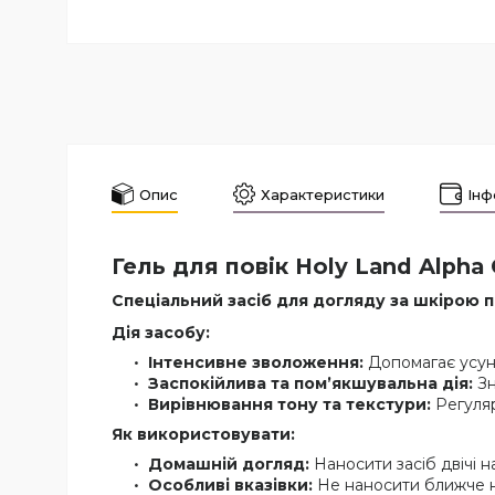
Опис
Характеристики
Інф
Гель для повік Holy Land Alpha
Спеціальний засіб для догляду за шкірою 
Дія засобу:
Інтенсивне зволоження:
Допомагає усуну
Заспокійлива та пом’якшувальна дія:
Зн
Вирівнювання тону та текстури:
Регуляр
Як використовувати:
Домашній догляд:
Наносити засіб двічі 
Особливі вказівки:
Не наносити ближче ніж