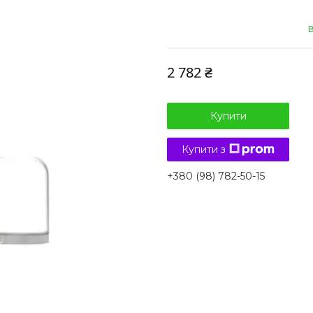
В
2 782 ₴
Купити
Купити з
+380 (98) 782-50-15