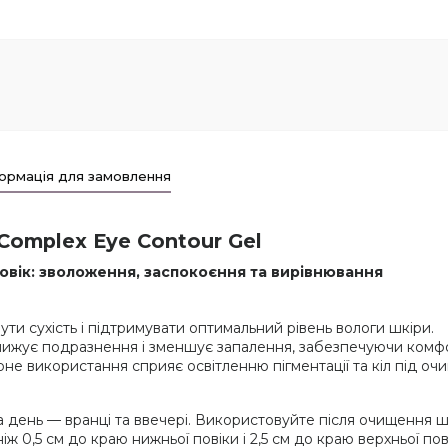
ормація для замовлення
 Complex Eye Contour Gel
повік: зволоження, заспокоєння та вирівнювання
ти сухість і підтримувати оптимальний рівень вологи шкіри.
ижує подразнення і зменшує запалення, забезпечуючи комфо
не використання сприяє освітленню пігментації та кіл під очи
на день — вранці та ввечері. Використовуйте після очищення 
 0,5 см до краю нижньої повіки і 2,5 см до краю верхньої пові