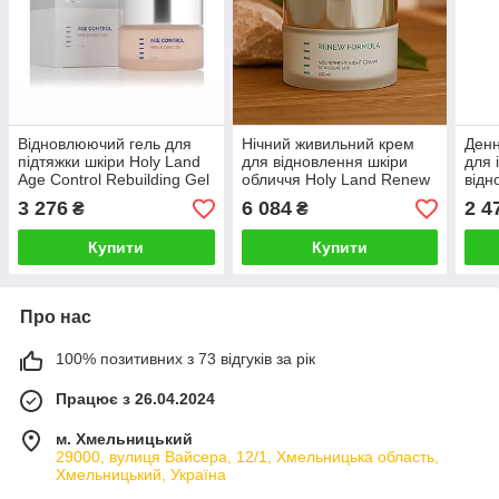
Відновлюючий гель для
Нічний живильний крем
Денн
підтяжки шкіри Holy Land
для відновлення шкіри
для 
Age Control Rebuilding Gel
обличчя Holy Land Renew
відн
50 мл для зменшення
Formula Nourishing Night
шкір
3 276
6 084
2 4
₴
₴
зморшок
Cream 250 ml
Bio 
Купити
Купити
Про нас
100% позитивних з 73 відгуків за рік
Працює з 26.04.2024
м. Хмельницький
29000, вулиця Вайсера, 12/1, Хмельницька область,
Хмельницький, Україна