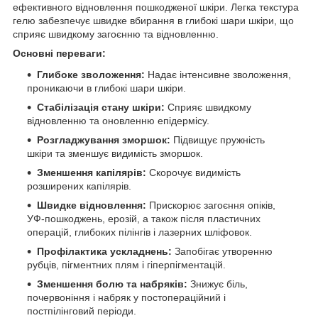
ефективного відновлення пошкодженої шкіри. Легка текстура
гелю забезпечує швидке вбирання в глибокі шари шкіри, що
сприяє швидкому загоєнню та відновленню.
Основні переваги:
Глибоке зволоження:
Надає інтенсивне зволоження,
проникаючи в глибокі шари шкіри.
Стабілізація стану шкіри:
Сприяє швидкому
відновленню та оновленню епідермісу.
Розгладжування зморшок:
Підвищує пружність
шкіри та зменшує видимість зморшок.
Зменшення капілярів:
Скорочує видимість
розширених капілярів.
Швидке відновлення:
Прискорює загоєння опіків,
УФ-пошкоджень, ерозій, а також після пластичних
операцій, глибоких пілінгів і лазерних шліфовок.
Профілактика ускладнень:
Запобігає утворенню
рубців, пігментних плям і гіперпігментацій.
Зменшення болю та набряків:
Знижує біль,
почервоніння і набряк у постопераційний і
постпілінговий періоди.