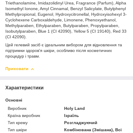
Triethanolamine, Imidazolidinyl Urea, Fragrance (Parfum), Alpha
Isomethyl Ionone, Amyl Cinnamal, Benzyl Salicylate, Butylphenyl
Methylpropional, Eugenol, Hydroxycitronellal, Hydroxyisohexyl 3-
Cyclohexene Carboxaldehyde, Limonene, Phenoxyethanol,
Methylparaben, Ethylparaben, Butylparaben, Propylparaben,
Isobutylparaben, Blue 1 (CI 42090), Yellow 5 (CI 19140), Red 33
(CI 42090).
Цей гелевий засіб є ідеальним вибором для відновлення та
підтримки здоров'я шкіри, особливо після косметичних
процедур і травм.
Приховати
Характеристики
Основні
Виробник
Holy Land
Країна виробник
Ізраїль
Тип крему
Розгладжуючий
Тип шкіри
Комбінована (Змішана), Всі