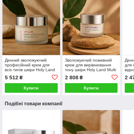
Денний зволожуючий
Зволожуючий поживний
Денн
професійний крем для
крем для вирівнювання
для 
всіх типів шкіри Holy Land
тону шкіри Holy Land Multi
відн
Vitalise Moisturizing Cream
Vitamin Rich Moisturizing
шкір
5 512
2 808
2 4
₴
₴
250 ml
Cream 50 ml
Bio 
Купити
Купити
Подібні товари компанії