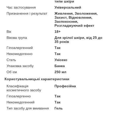
типи шкіри
Час застосування
Універсальний
Призначення і результат
Живлення, Зволоження,
Захист, Відновлення,
Заспокоєння,
Розгладжуючий ефект
Вік
18+
Вікова група
Для зрілої шкіри, від 25 до
35 років
Гіпоалергенний
Так
Некомедогенно
Так
Стать
Унісекс
Упаковка засобу
Банка
Об`єм
250 мл
Користувальницькі характеристики
Класифікація
Професійна
косметичного засобу
Гіпоалергенно
Так
Некомедогенний
Так
Тип засобу для вмивання
Гель