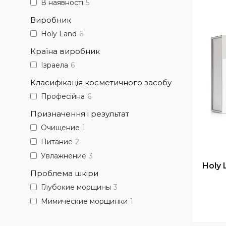
В наявності
5
Виробник
Holy Land
6
Країна виробник
Ізраела
6
Класифікація косметичного засобу
Професійна
6
Призначення і результат
Очищение
1
Питание
2
Увлажнение
3
Holy 
Проблема шкіри
Глубокие морщины
3
Мимические морщинки
1