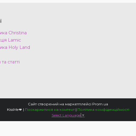
ї
ка Christina
ція Lamic
ика Holy Land
та статті
Сайт створений на маркетплейсі
Prom.ua
KissMe💋 |
Поскаржитися на контент
|
Політика конфіденційності
Select Language
▼